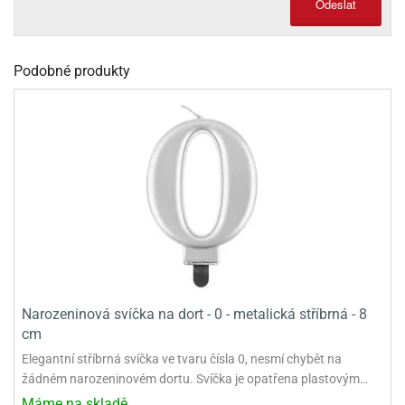
Odeslat
olové
Podobné produkty
Narozeninová svíčka na dort - 0 - metalická stříbrná - 8
cm
Elegantní stříbrná svíčka ve tvaru čísla 0, nesmí chybět na
žádném narozeninovém dortu. Svíčka je opatřena plastovým…
Máme na skladě