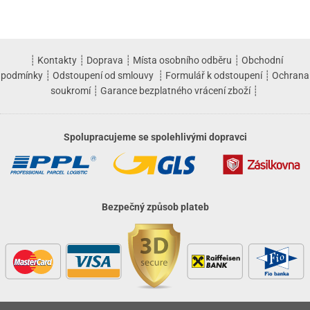
┊
Kontakty
┊
Doprava
┊
Místa osobního odběru
┊
Obchodní
podmínky
┊
Odstoupení od smlouvy
┊
Formulář k odstoupení
┊
Ochrana
soukromí
┊
Garance bezplatného vrácení zboží
┊
Spolupracujeme se spolehlivými dopravci
Bezpečný způsob plateb