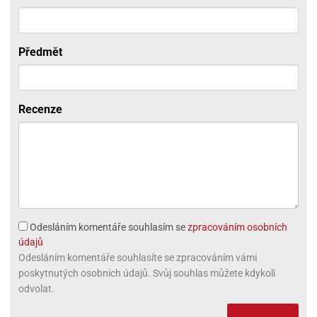
ni
trol
nions
ni
pytky
lónky
aw
lónky
necraft
trol
tový
Předmět
iz
incezny
ooby
oo
Recenze
iderman
onge
ob
ar
rs
Odesláním komentáře souhlasím se
zpracováním osobních
apková
údajů
trola
Odesláním komentáře souhlasíte se zpracováním vámi
aw
poskytnutých osobních údajů. Svůj souhlas můžete kdykoli
trol
odvolat.
olls