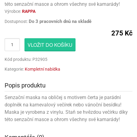
rprise!
noční
rty
anes
ary
fukovací
rousky
rty
ary
gasliz
této senzační masce a ohrom všechny své kamarády!
píry
sky
čírky
edvěd
ačky
oboučky
áša
Výrobce:
RAPPA
íčky
ckey
umové
rusy
umové
roma
lení
nné
moni
lónky
eativní
ňaty
lónky
Do 3 pracovních dnů na skladě
Dostupnost:
reje
edvěd
rty
nnie
ačky
iz
šky
lium
nions
ouse
zvánky
275 Kč
lium
nné
raculous
skavky
tivátor
lení
fuzery
nnie
moni
lónky
rty
VLOŽIT DO KOŠÍKU
lónky
uzelná
ro
robu
ruška
ntány
delovací
ckey
nions
íčky
delovací
izu
Kód produktu: P32905
lónky
ouse
lónky
rný
ráti
rty
rty
rviva
Kategorie:
Kompletní nabídka
fukovačky
cour
ameňáci
fukovačky
ooby
skavky
iz
ojovací
dvídek
hádkové
oo
Popis produktu
ojovací
lónky
ú
incezny
lónky
ro
pidla
iderman
ntány
Senzační maska na obličej s motivem čerta je parádní
dní
ckey
ntíky
dní
robu
doplněk na karnevalový večírek nebo vánoční besídku!
ar
omby
mby
rty
izu
ooby
rs
Maska je vyrobena z vinylu. Staň se hvězdou večírku díky
nnie
íslušenství
oo
ouse
této senzační masce a ohrom všechny své kamarády!
íslušenství
ličky
apková
apková
trola
lónkům
moni
lónkům
iz
trola
aw