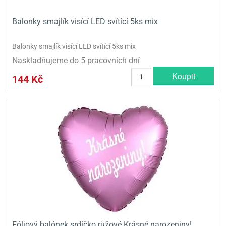
Balonky smajlík visící LED svítící 5ks mix
Balonky smajlík visící LED svítící 5ks mix
Naskladňujeme do 5 pracovních dní
Koupit
144 Kč
Fóliový balónek srdíčko růžové Krásné narozeniny!