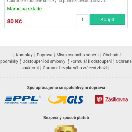
Cukrářské zdobené košíčky na princeznovskou oslavu.
Máme na skladě
Koupit
80 Kč
┊
Kontakty
┊
Doprava
┊
Místa osobního odběru
┊
Obchodní
podmínky
┊
Odstoupení od smlouvy
┊
Formulář k odstoupení
┊
Ochrana
soukromí
┊
Garance bezplatného vrácení zboží
┊
Spolupracujeme se spolehlivými dopravci
Bezpečný způsob plateb