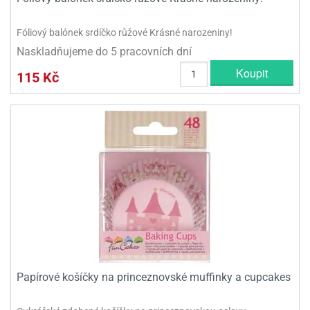
Fóliový balónek srdíčko růžové Krásné narozeniny!
Naskladňujeme do 5 pracovních dní
Koupit
115 Kč
Papírové košíčky na princeznovské muffinky a cupcakes