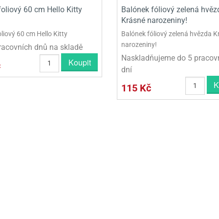
oliový 60 cm Hello Kitty
Balónek fóliový zelená hvěz
Krásné narozeniny!
liový 60 cm Hello Kitty
Balónek fóliový zelená hvězda K
narozeniny!
racovních dnů na skladě
Naskladňujeme do 5 pracov
Koupit
č
dní
K
115 Kč