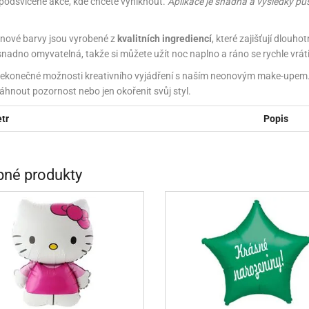
 podsvícené akce, kde chcete vyniknout.
Aplikace je snadná a výsledky pů
INCEZNY
OBY DOO
nové barvy jsou vyrobené z
kvalitních ingrediencí
, které zajišťují dlouh
snadno omyvatelná, takže si můžete užít noc naplno a ráno se rychle vrát
IDERMAN
ekonečné možnosti kreativního vyjádření s naším neonovým make-upem. Pe
itáhnout pozornost nebo jen okořenit svůj styl.
NGE BOB
tr
Popis
AR WARS
PATROLA PAW PATROL
né produkty
S - TROLOVÉ