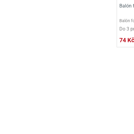
Balón f
Balón fo
Do 3 p
74 K