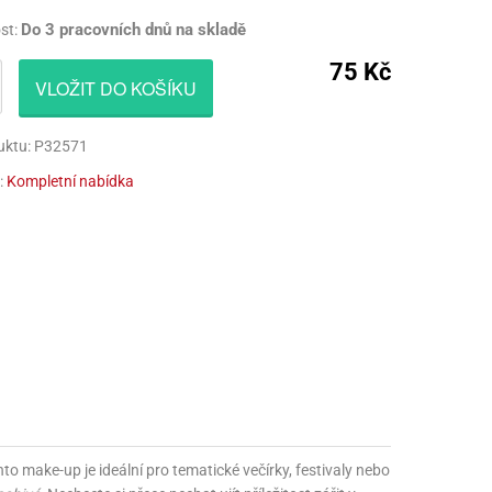
CÍ HRAČKY
NAPICHOVÁTKA A ZÁPICHY
AKTIVÁTOR NA VÝROBU SLIZU
PARUKY
Do 3 pracovních dnů na skladě
st:
75 Kč
Í HRAČKY
TALÍŘE
BARVIVA NA SLIZ
VOUSY
VLOŽIT DO KOŠÍKU
UBROUSKY
LEPIDLA NA VÝROBU SLIZU
ZUBY
uktu: P32571
UBRUSY
KULIČKY NA SLIZ
:
Kompletní nabídka
TÁNY NA DORTY
TŘPYTKY
HOTOVÝ SLIZ
nto make-up je ideální pro tematické večírky, festivaly nebo