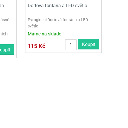
da
Dortová fontána a LED světlo
rásné
Pyrogiochi Dortová fontána a LED
světlo
ních
Máme na skladě
Koupit
115 Kč
oupit