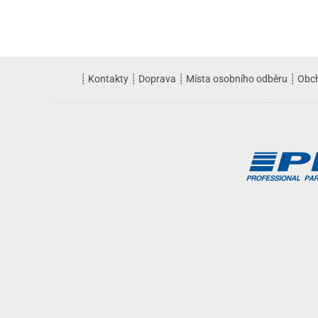
┊
Kontakty
┊
Doprava
┊
Místa osobního odběru
┊
Obc