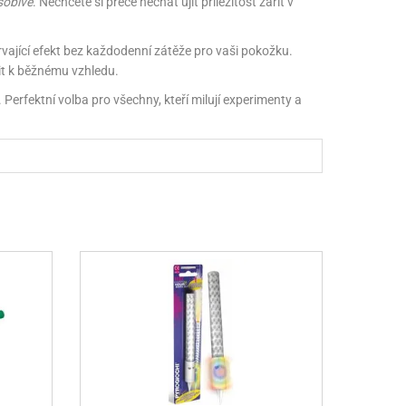
sobivé
. Nechcete si přece nechat ujít příležitost zářit v
otrvající efekt bez každodenní zátěže pro vaši pokožku.
it k běžnému vzhledu.
rfektní volba pro všechny, kteří milují experimenty a