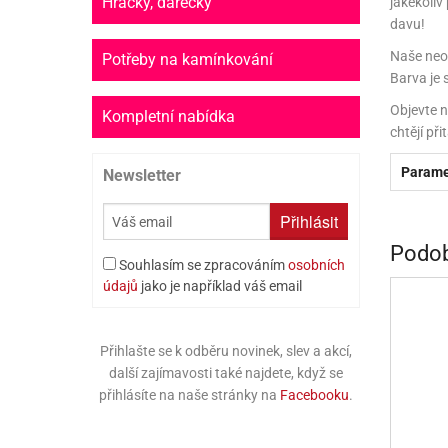
Hračky, dárečky
jakékoliv
PR
davu!
SCO
Naše neo
Potřeby na kamínkování
Barva je 
SP
Objevte n
Kompletní nabídka
chtějí př
SPO
Parame
Newsletter
ST
TLAPKOVÁ 
Přihlásit
Podob
TROLL
Souhlasím se zpracováním
osobních
údajů
jako je například váš email
Přihlašte se k odběru novinek, slev a akcí,
další zajímavosti také najdete, když se
přihlásíte na naše stránky na
Facebooku
.