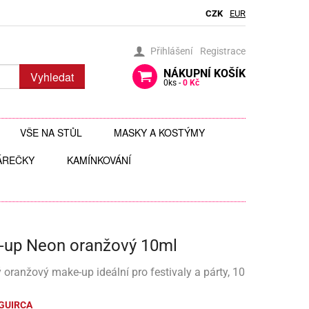
CZK
EUR
Přihlášení
Registrace
NÁKUPNÍ
KOŠÍK
Vyhledat
0
ks -
0 Kč
VŠE NA STŮL
MASKY A KOSTÝMY
ÁREČKY
BRČKA
KAMÍNKOVÁNÍ
BRÝLE
AUTÍČKA
JEDLÉ TŘPYTKY DO NÁPOJŮ
ČELENKY
 ZAVĚŠENÍ
 HRAČKY
JEDLÉ ZDOBENÍ
FOTODOPLŇKY, FOTOKOUTEK
-up Neon oranžový 10ml
ČI
JEDNORÁZOVÉ PŘÍBORY
KLOBOUKY, ČEPICE
Y
 ŠABLONY
KELÍMKY A POHÁRKY
POHÁRKY NA ZÁKUSKY
KOSTÝMY
oranžový make-up ideální pro festivaly a párty, 10
LIZ
KOŠÍČKY NA MUFFINY
AROMA NA SLIZ
TÉMATICKÉ KELÍMKY
MASKY
GUIRCA