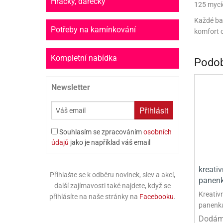
Hračky, dárečky
125 mycíc
PR
Každé bal
SCO
Potřeby na kamínkování
komfort o
SP
Kompletní nabídka
Podob
SPO
Newsletter
ST
TLAPKOVÁ 
Přihlásit
TROLL
Souhlasím se zpracováním
osobních
údajů
jako je například váš email
kreati
Přihlašte se k odběru novinek, slev a akcí,
panen
další zajímavosti také najdete, když se
Kreativ
přihlásíte na naše stránky na
Facebooku
.
panenk
Dodáme