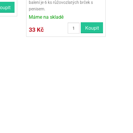
balení je 6 ks růžovozlatých brček s
oupit
penisem.
Máme na skladě
Koupit
33 Kč