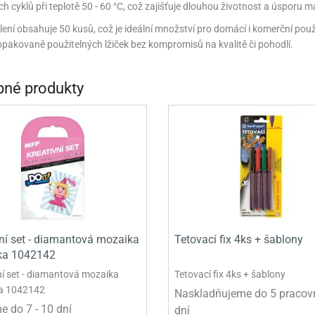
h cyklů při teplotě 50 - 60 °C, což zajišťuje dlouhou životnost a úsporu ma
INCEZNY
ení obsahuje 50 kusů, což je ideální množství pro domácí i komerční použi
OBY DOO
pakovaně použitelných lžiček bez kompromisů na kvalitě či pohodlí.
IDERMAN
né produkty
NGE BOB
AR WARS
PATROLA PAW PATROL
S - TROLOVÉ
vní set - diamantová mozaika
Tetovací fix 4ks + šablony
ka 1042142
ní set - diamantová mozaika
Tetovací fix 4ks + šablony
a 1042142
Naskladňujeme do 5 pracov
 do 7 - 10 dní
dní