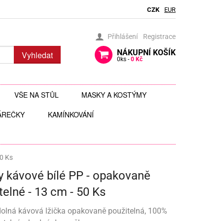
CZK
EUR
Přihlášení
Registrace
NÁKUPNÍ
KOŠÍK
Vyhledat
0
ks -
0 Kč
VŠE NA STŮL
MASKY A KOSTÝMY
ÁREČKY
BRČKA
KAMÍNKOVÁNÍ
BRÝLE
AUTÍČKA
JEDLÉ TŘPYTKY DO NÁPOJŮ
ČELENKY
 ZAVĚŠENÍ
 HRAČKY
JEDLÉ ZDOBENÍ
FOTODOPLŇKY, FOTOKOUTEK
50 Ks
y kávové bílé PP - opakovaně
ČI
JEDNORÁZOVÉ PŘÍBORY
KLOBOUKY, ČEPICE
telné - 13 cm - 50 Ks
Y
 ŠABLONY
KELÍMKY A POHÁRKY
POHÁRKY NA ZÁKUSKY
KOSTÝMY
olná kávová lžička opakovaně použitelná, 100%
LIZ
KOŠÍČKY NA MUFFINY
AROMA NA SLIZ
TÉMATICKÉ KELÍMKY
MASKY