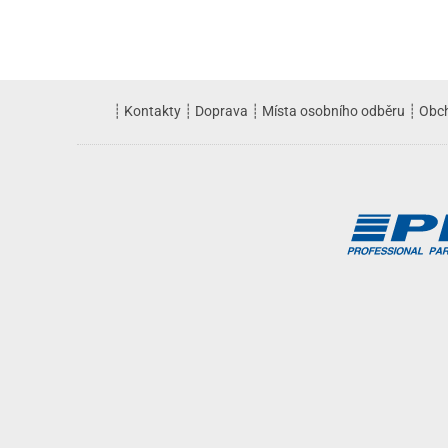
┊
Kontakty
┊
Doprava
┊
Místa osobního odběru
┊
Obc