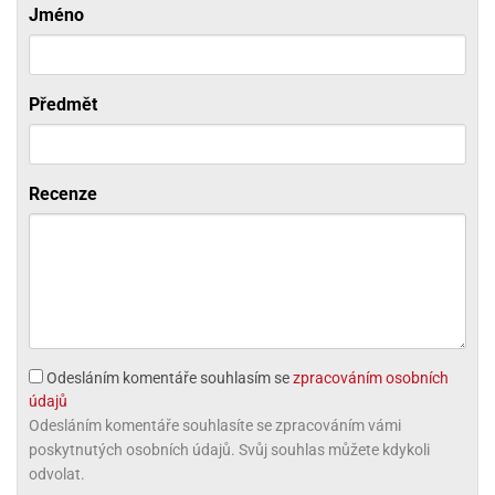
Jméno
ni
trol
nions
ni
pytky
lónky
aw
lónky
necraft
trol
tový
iz
incezny
Předmět
ooby
oo
Recenze
iderman
onge
ob
ar
rs
apková
Odesláním komentáře souhlasím se
zpracováním osobních
trola
údajů
aw
Odesláním komentáře souhlasíte se zpracováním vámi
trol
poskytnutých osobních údajů. Svůj souhlas můžete kdykoli
odvolat.
olls