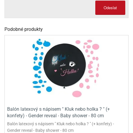
Odeslat
olové
Podobné produkty
Balón latexový s nápisem " Kluk nebo holka ? " (+
konfety) - Gender reveal - Baby shower - 80 cm
Balón latexový s nápisem " Kluk nebo holka ? " (+ konfety) -
Gender reveal - Baby shower - 80 cm