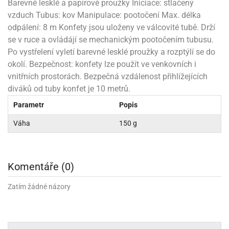
rprise!
noční
rty
anes
Barevné lesklé a papírové proužky Iniciace: stlačený
ary
fukovací
rousky
rty
ary
gasliz
píry
sky
čírky
edvěd
ačky
oboučky
vzduch Tubus: kov Manipulace: pootočení Max. délka
áša
íčky
ckey
umové
rusy
umové
roma
odpálení: 8 m Konfety jsou uloženy ve válcovité tubě. Drží
lení
nné
moni
lónky
eativní
ňaty
lónky
reje
se v ruce a ovládájí se mechanickým pootočením tubusu.
edvěd
rty
nnie
ačky
iz
šky
lium
nions
ouse
Po vystřelení vyletí barevné lesklé proužky a rozptýlí se do
zvánky
lium
nné
raculous
skavky
okolí. Bezpečnost: konfety lze použít ve venkovních i
tivátor
lení
fuzery
nnie
moni
lónky
rty
lónky
vnitřních prostorách. Bezpečná vzdálenost přihlížejících
uzelná
ro
robu
diváků od tuby konfet je 10 metrů.
ruška
ntány
delovací
ckey
nions
íčky
delovací
izu
lónky
ouse
lónky
Parametr
Popis
rný
ráti
rty
rty
rviva
fukovačky
cour
ameňáci
fukovačky
Váha
150 g
ooby
skavky
iz
ojovací
dvídek
hádkové
oo
ojovací
lónky
ú
incezny
lónky
ro
pidla
iderman
ntány
Komentáře (0)
dní
ckey
ntíky
dní
robu
ar
omby
mby
rty
izu
ooby
rs
Zatím žádné názory
nnie
íslušenství
oo
ouse
íslušenství
ličky
apková
apková
trola
lónkům
moni
lónkům
iz
trola
aw