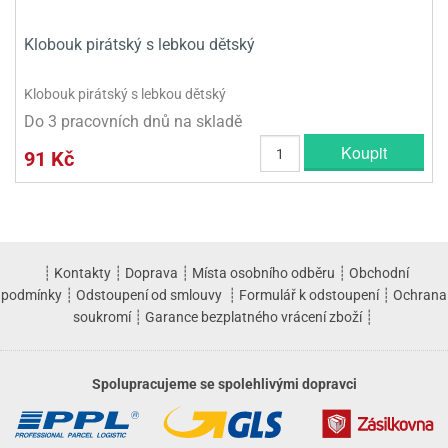
Klobouk pirátský s lebkou dětský
Klobouk pirátský s lebkou dětský
Do 3 pracovních dnů na skladě
Koupit
91 Kč
┊
Kontakty
┊
Doprava
┊
Místa osobního odběru
┊
Obchodní
podmínky
┊
Odstoupení od smlouvy
┊
Formulář k odstoupení
┊
Ochrana
soukromí
┊
Garance bezplatného vrácení zboží
┊
Spolupracujeme se spolehlivými dopravci