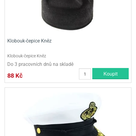
olové
Klobouk-čepice Kněz
Klobouk-čepice Kněz
Do 3 pracovních dnů na skladě
Koupit
88 Kč