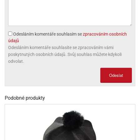
ni
trol
nions
ni
pytky
lónky
aw
lónky
necraft
trol
tový
iz
incezny
Odesláním komentáře souhlasím se
zpracováním osobních
ooby
údajů
oo
Odesláním komentáře souhlasíte se zpracováním vámi
poskytnutých osobních údajů. Svůj souhlas můžete kdykoli
iderman
odvolat.
onge
Odeslat
ob
ar
rs
Podobné produkty
apková
trola
aw
trol
olls