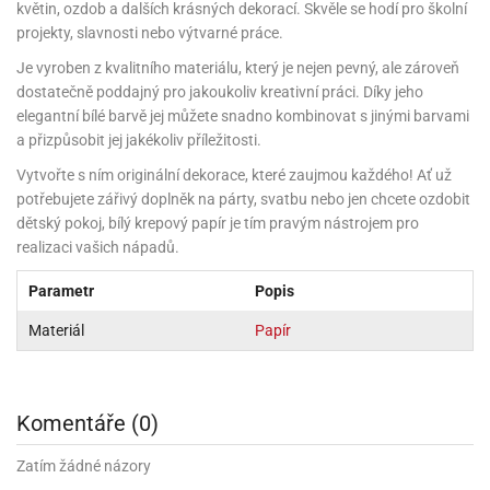
rprise!
noční
rty
anes
ary
fukovací
rousky
rty
květin, ozdob a dalších krásných dekorací. Skvěle se hodí pro školní
ary
gasliz
píry
sky
čírky
edvěd
ačky
oboučky
projekty, slavnosti nebo výtvarné práce.
áša
íčky
ckey
umové
rusy
umové
roma
lení
nné
moni
lónky
eativní
Je vyroben z kvalitního materiálu, který je nejen pevný, ale zároveň
ňaty
lónky
reje
edvěd
rty
nnie
ačky
dostatečně poddajný pro jakoukoliv kreativní práci. Díky jeho
iz
šky
lium
nions
ouse
zvánky
lium
elegantní bílé barvě jej můžete snadno kombinovat s jinými barvami
nné
raculous
skavky
tivátor
a přizpůsobit jej jakékoliv příležitosti.
lení
fuzery
nnie
moni
lónky
rty
lónky
uzelná
ro
Vytvořte s ním originální dekorace, které zaujmou každého! Ať už
robu
ruška
ntány
delovací
ckey
nions
íčky
delovací
potřebujete zářivý doplněk na párty, svatbu nebo jen chcete ozdobit
izu
lónky
ouse
lónky
dětský pokoj, bílý krepový papír je tím pravým nástrojem pro
rný
ráti
rty
rty
rviva
realizaci vašich nápadů.
fukovačky
cour
ameňáci
fukovačky
ooby
skavky
iz
Parametr
Popis
ojovací
dvídek
hádkové
oo
ojovací
lónky
ú
incezny
lónky
ro
pidla
Materiál
Papír
iderman
ntány
dní
ckey
ntíky
dní
robu
ar
omby
mby
rty
izu
ooby
rs
nnie
íslušenství
Komentáře (0)
oo
ouse
íslušenství
ličky
apková
apková
trola
lónkům
moni
Zatím žádné názory
lónkům
iz
trola
aw