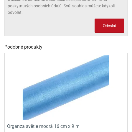
poskytnutých osobních údajů. Svůj souhlas můžete kdykoli
olové
odvolat.
Odeslat
Podobné produkty
Organza světle modrá 16 cm x 9 m