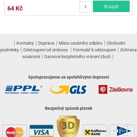
Koupit
64 Kč
┊
Kontakty
┊
Doprava
┊
Místa osobního odběru
┊
Obchodní
podmínky
┊
Odstoupení od smlouvy
┊
Formulář k odstoupení
┊
Ochrana
soukromí
┊
Garance bezplatného vrácení zboží
┊
Spolupracujeme se spolehlivými dopravci
Bezpečný způsob plateb