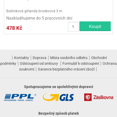
Balónková girlanda broskvová 3 m
Naskladňujeme do 5 pracovních dní
Koupit
478 Kč
┊
Kontakty
┊
Doprava
┊
Místa osobního odběru
┊
Obchodní
podmínky
┊
Odstoupení od smlouvy
┊
Formulář k odstoupení
┊
Ochrana
soukromí
┊
Garance bezplatného vrácení zboží
┊
Spolupracujeme se spolehlivými dopravci
Bezpečný způsob plateb