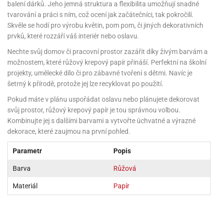
rprise!
noční
rty
anes
ary
fukovací
rousky
rty
balení dárků. Jeho jemná struktura a flexibilita umožňují snadné
ary
gasliz
píry
sky
čírky
edvěd
ačky
oboučky
tvarování a práci s ním, což ocení jak začátečníci, tak pokročilí.
áša
íčky
ckey
umové
rusy
umové
roma
Skvěle se hodí pro výrobu květin, pom pom, či jiných dekorativních
lení
nné
moni
lónky
eativní
ňaty
lónky
prvků, které rozzáří váš interiér nebo oslavu.
reje
edvěd
rty
nnie
ačky
iz
šky
lium
nions
ouse
zvánky
lium
Nechte svůj domov či pracovní prostor zazářit díky živým barvám a
nné
raculous
skavky
tivátor
možnostem, které růžový krepový papír přináší. Perfektní na školní
lení
fuzery
nnie
moni
lónky
rty
lónky
projekty, umělecké dílo či pro zábavné tvoření s dětmi. Navíc je
uzelná
ro
robu
šetrný k přírodě, protože jej lze recyklovat po použití.
ruška
ntány
delovací
ckey
nions
íčky
delovací
izu
lónky
ouse
lónky
Pokud máte v plánu uspořádat oslavu nebo plánujete dekorovat
rný
ráti
rty
rty
rviva
svůj prostor, růžový krepový papír je tou správnou volbou.
fukovačky
cour
ameňáci
fukovačky
Kombinujte jej s dalšími barvami a vytvořte úchvatné a výrazné
ooby
skavky
iz
ojovací
dvídek
hádkové
oo
dekorace, které zaujmou na první pohled.
ojovací
lónky
ú
incezny
lónky
ro
pidla
iderman
Parametr
Popis
ntány
dní
ckey
ntíky
dní
robu
ar
omby
Barva
Růžová
mby
rty
izu
ooby
rs
nnie
Materiál
Papír
íslušenství
oo
ouse
íslušenství
ličky
apková
apková
trola
lónkům
moni
lónkům
iz
trola
aw