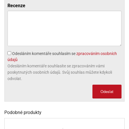
ni
trol
nions
ni
Recenze
pytky
lónky
aw
lónky
necraft
trol
tový
iz
incezny
ooby
oo
iderman
Odesláním komentáře souhlasím se
zpracováním osobních
údajů
onge
Odesláním komentáře souhlasíte se zpracováním vámi
ob
poskytnutých osobních údajů. Svůj souhlas můžete kdykoli
odvolat.
ar
rs
Odeslat
apková
trola
aw
Podobné produkty
trol
olls