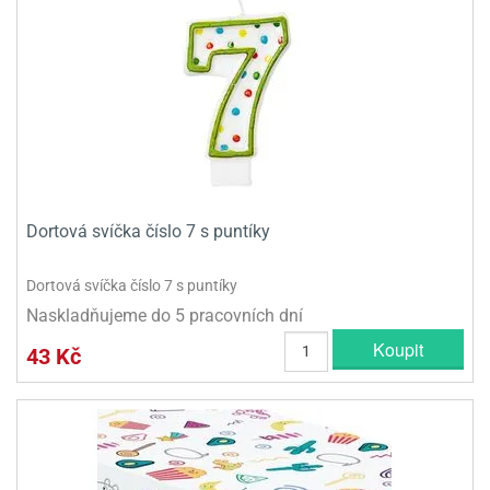
olové
Dortová svíčka číslo 7 s puntíky
Dortová svíčka číslo 7 s puntíky
Naskladňujeme do 5 pracovních dní
Koupit
43 Kč