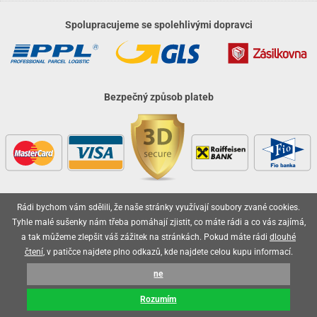
Spolupracujeme se spolehlivými dopravci
Bezpečný způsob plateb
Rádi bychom vám sdělili, že naše stránky využívají soubory zvané cookies.
Vaše objednávky jsou u nás v bezpečí
Tyhle malé sušenky nám třeba pomáhají zjistit, co máte rádi a co vás zajímá,
a tak můžeme zlepšit váš zážitek na stránkách. Pokud máte rádi
dlouhé
čtení
, v patičce najdete plno odkazů, kde najdete celou kupu informací.
ne
2026 © olo.cz, všechna práva vyhrazena
Rozumím
Technicky zajišťuje
Simplia.cz
.