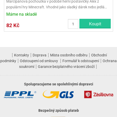
Marcipánová pochoutka v podobě herní postavičky Alex z
populární hry Minecraft. Vhodné jako sladký dárek nebo jedlá…
Máme na skladě
Koupit
82 Kč
┊
Kontakty
┊
Doprava
┊
Místa osobního odběru
┊
Obchodní
podmínky
┊
Odstoupení od smlouvy
┊
Formulář k odstoupení
┊
Ochrana
soukromí
┊
Garance bezplatného vrácení zboží
┊
Spolupracujeme se spolehlivými dopravci
Bezpečný způsob plateb