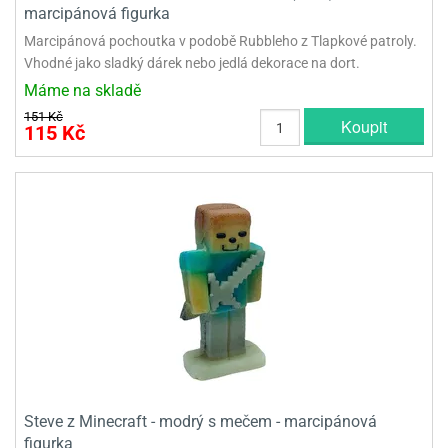
marcipánová figurka
Marcipánová pochoutka v podobě Rubbleho z Tlapkové patroly.
Vhodné jako sladký dárek nebo jedlá dekorace na dort.
Máme na skladě
151 Kč
Koupit
115 Kč
Steve z Minecraft - modrý s mečem - marcipánová
figurka