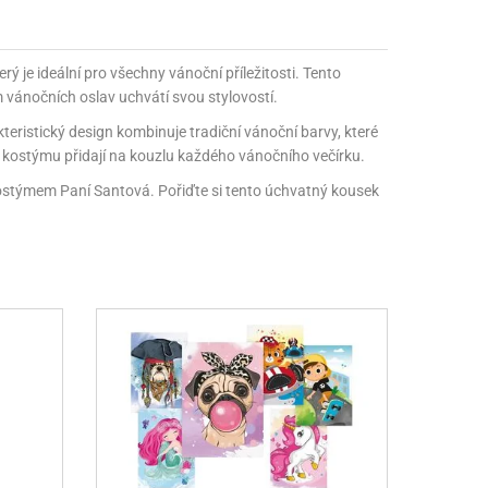
terý je ideální pro všechny vánoční příležitosti. Tento
m vánočních oslav uchvátí svou stylovostí.
kteristický design kombinuje tradiční vánoční barvy, které
to kostýmu přidají na kouzlu každého vánočního večírku.
kostýmem Paní Santová. Pořiďte si tento úchvatný kousek