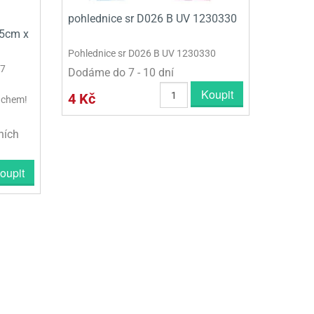
pohlednice sr D026 B UV 1230330
35cm x
Pohlednice sr D026 B UV 1230330
 7
Dodáme do 7 - 10 dní
Koupit
4 Kč
uchem!
ních
oupit