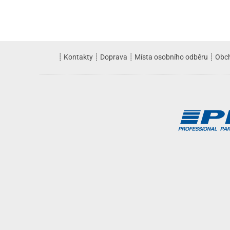
┊
Kontakty
┊
Doprava
┊
Místa osobního odběru
┊
Obc