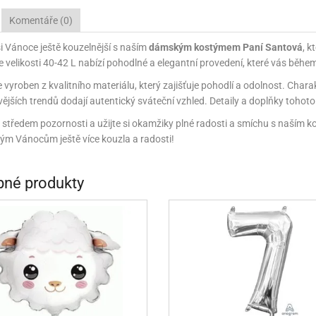
INCEZNY
Komentáře (0)
OBY DOO
si Vánoce ještě kouzelnější s naším
dámským kostýmem Paní Santová
, k
 velikosti 40-42 L nabízí pohodlné a elegantní provedení, které vás běhe
IDERMAN
 vyroben z kvalitního materiálu, který zajišťuje pohodlí a odolnost. Chara
NGE BOB
vějších trendů dodají autentický sváteční vzhled. Detaily a doplňky toho
AR WARS
 středem pozornosti a užijte si okamžiky plné radosti a smíchu s naším 
vým Vánocům ještě více kouzla a radosti!
PATROLA PAW PATROL
S - TROLOVÉ
né produkty