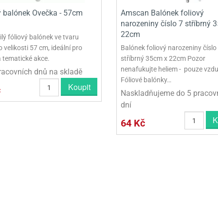
ý balónek Ovečka - 57cm
Amscan Balónek foliový
narozeniny číslo 7 stříbrný 
22cm
lý fóliový balónek ve tvaru
 velikosti 57 cm, ideální pro
Balónek foliový narozeniny číslo
a tematické akce.
stříbrný 35cm x 22cm Pozor
nenafukujte heliem - pouze vzd
racovních dnů na skladě
Fóliové balónky…
Koupit
č
Naskladňujeme do 5 pracov
dní
K
64 Kč