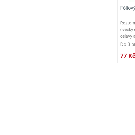
Fóliov
Roztomi
ovečky o
oslavy 
Do 3 p
77 K