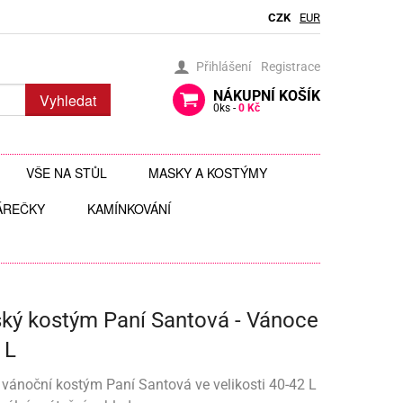
CZK
EUR
Přihlášení
Registrace
NÁKUPNÍ
KOŠÍK
Vyhledat
0
ks -
0 Kč
VŠE NA STŮL
MASKY A KOSTÝMY
ÁREČKY
BRČKA
KAMÍNKOVÁNÍ
BRÝLE
AUTÍČKA
JEDLÉ TŘPYTKY DO NÁPOJŮ
ČELENKY
 ZAVĚŠENÍ
 HRAČKY
JEDLÉ ZDOBENÍ
FOTODOPLŇKY, FOTOKOUTEK
ý kostým Paní Santová - Vánoce
ČI
JEDNORÁZOVÉ PŘÍBORY
KLOBOUKY, ČEPICE
 L
Y
 ŠABLONY
KELÍMKY A POHÁRKY
POHÁRKY NA ZÁKUSKY
KOSTÝMY
ánoční kostým Paní Santová ve velikosti 40-42 L
LIZ
KOŠÍČKY NA MUFFINY
AROMA NA SLIZ
TÉMATICKÉ KELÍMKY
MASKY