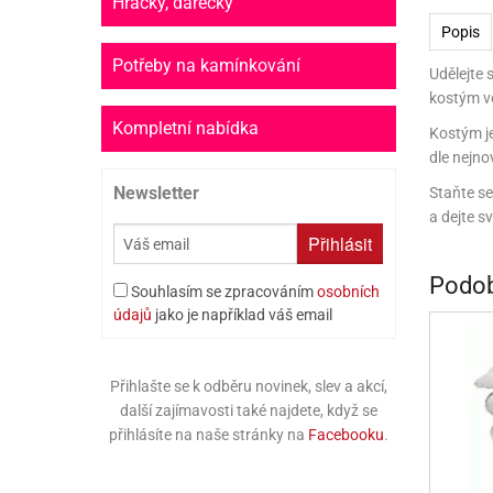
Hračky, dárečky
PR
Popis
SCO
Potřeby na kamínkování
Udělejte 
kostým ve
SP
Kompletní nabídka
Kostým je
SPO
dle nejno
Newsletter
ST
Staňte se
a dejte s
TLAPKOVÁ 
Přihlásit
TROLL
Podob
Souhlasím se zpracováním
osobních
údajů
jako je například váš email
Přihlašte se k odběru novinek, slev a akcí,
další zajímavosti také najdete, když se
přihlásíte na naše stránky na
Facebooku
.