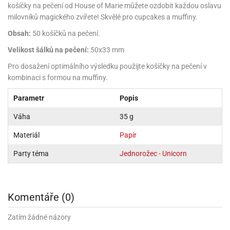
rprise!
noční
rty
anes
ary
fukovací
rousky
rty
ary
gasliz
košíčky na pečení od House of Marie můžete ozdobit každou oslavu
píry
sky
čírky
edvěd
ačky
oboučky
milovníků magického zvířete! Skvělé pro cupcakes a muffiny.
áša
íčky
ckey
umové
rusy
umové
roma
lení
nné
moni
lónky
eativní
ňaty
Obsah:
50 košíčků na pečení.
lónky
reje
edvěd
rty
nnie
ačky
iz
šky
Velikost šálků na pečení:
50x33 mm
lium
nions
ouse
zvánky
lium
nné
raculous
skavky
tivátor
Pro dosažení optimálního výsledku použijte košíčky na pečení v
lení
fuzery
nnie
moni
lónky
rty
lónky
kombinaci s formou na muffiny.
uzelná
ro
robu
ruška
ntány
delovací
ckey
nions
íčky
delovací
izu
Parametr
Popis
lónky
ouse
lónky
rný
ráti
rty
rty
rviva
Váha
35 g
fukovačky
cour
ameňáci
fukovačky
ooby
skavky
iz
Materiál
Papír
ojovací
dvídek
hádkové
oo
ojovací
lónky
ú
incezny
lónky
ro
pidla
Party téma
Jednorožec - Unicorn
iderman
ntány
dní
ckey
ntíky
dní
robu
ar
omby
mby
rty
izu
ooby
rs
nnie
Komentáře (0)
íslušenství
oo
ouse
íslušenství
ličky
apková
apková
trola
lónkům
Zatím žádné názory
moni
lónkům
iz
trola
aw