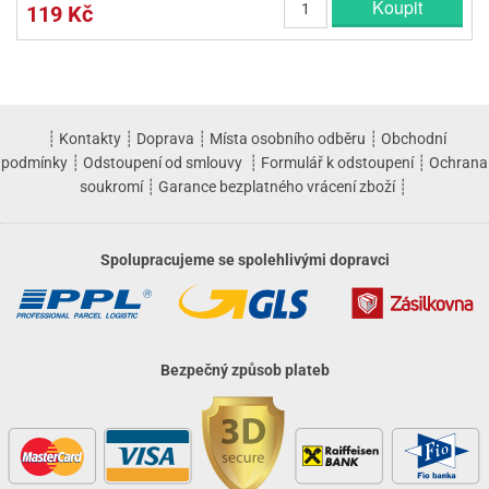
Koupit
119 Kč
┊
Kontakty
┊
Doprava
┊
Místa osobního odběru
┊
Obchodní
podmínky
┊
Odstoupení od smlouvy
┊
Formulář k odstoupení
┊
Ochrana
soukromí
┊
Garance bezplatného vrácení zboží
┊
Spolupracujeme se spolehlivými dopravci
Bezpečný způsob plateb