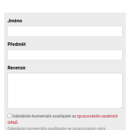
ni
trol
nions
ni
pytky
lónky
aw
lónky
necraft
trol
tový
Jméno
iz
incezny
ooby
oo
Předmět
iderman
onge
Recenze
ob
ar
rs
apková
trola
aw
trol
Odesláním komentáře souhlasím se
zpracováním osobních
údajů
olls
Odesláním komentáře souhlasíte se zpracováním vámi