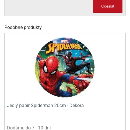
Odeslat
olové
Podobné produkty
Jedlý papír Spiderman 20cm - Dekora
.
Dodáme do 7 - 10 dní