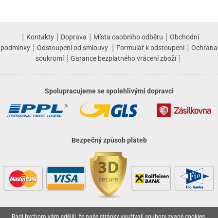
┊
Kontakty
┊
Doprava
┊
Místa osobního odběru
┊
Obchodní
podmínky
┊
Odstoupení od smlouvy
┊
Formulář k odstoupení
┊
Ochrana
soukromí
┊
Garance bezplatného vrácení zboží
┊
Spolupracujeme se spolehlivými dopravci
Bezpečný způsob plateb
Rádi bychom vám sdělili, že naše stránky využívají soubory zvané cookies.