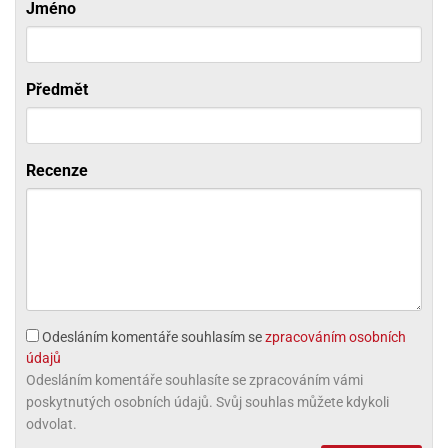
Jméno
ni
trol
nions
ni
pytky
lónky
aw
lónky
necraft
trol
tový
iz
Předmět
incezny
ooby
oo
Recenze
iderman
onge
ob
ar
rs
apková
Odesláním komentáře souhlasím se
zpracováním osobních
trola
údajů
aw
Odesláním komentáře souhlasíte se zpracováním vámi
trol
poskytnutých osobních údajů. Svůj souhlas můžete kdykoli
odvolat.
olls