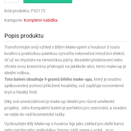
rprise!
noční
rty
anes
ary
fukovací
rousky
rty
ary
gasliz
píry
sky
čírky
edvěd
ačky
oboučky
áša
Kód produktu: P32173
íčky
ckey
umové
rusy
umové
roma
lení
nné
moni
lónky
eativní
ňaty
lónky
Kategorie:
Kompletní nabídka
reje
edvěd
rty
nnie
ačky
iz
šky
lium
nions
ouse
zvánky
lium
nné
raculous
skavky
Popis produktu
tivátor
lení
fuzery
nnie
moni
lónky
rty
lónky
uzelná
ro
Transformujte svůj vzhled s Bílým Make-upem s houbou! S touto
robu
ruška
ntány
delovací
ckey
nions
íčky
delovací
kvalitní a praktickou paletkou vytvoříte nekonečné množství efektů.
izu
lónky
ouse
lónky
Ať už se chystáte na tematickou párty, divadelní představení nebo
rný
ráti
rty
rty
rviva
chcete svou kreativitou překvapit na jakékoliv akci, tento make-up je
fukovačky
cour
ameňáci
fukovačky
ideální volbou.
ooby
skavky
iz
ojovací
dvídek
hádkové
oo
Toto balení obsahuje 9 gramů bílého make-upu
, který je snadno
ojovací
lónky
ú
incezny
aplikovatelný pomocí přiložené houbičky, což zajišťuje rovnoměrné
lónky
ro
pidla
iderman
krytí a hladký finiš.
ntány
dní
ckey
ntíky
dní
robu
ar
omby
Díky své univerzálnosti je make-up ideální pro různé umělecké
mby
rty
izu
ooby
rs
nnie
projekty. Jeho kompaktní balení je perfektní pro cestování, a snadno
íslušenství
oo
ouse
íslušenství
se vejde do vaší kosmetické tašky.
ličky
apková
apková
trola
Vyzkoušejte Bílý Make-up s houbou 9gr jako základ pro další barvy
lónkům
moni
lónkům
iz
trola
aw
nebo nechte jeho sněhobílou čistotu zářit sama o sobě. Je to