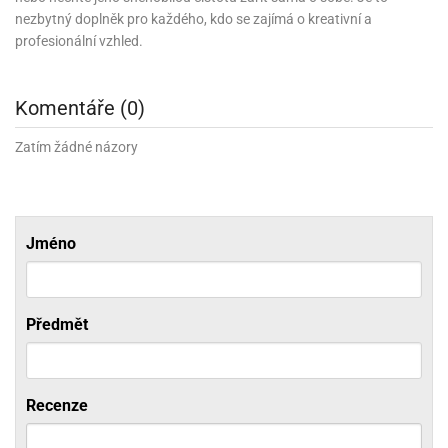
ni
trol
nions
ni
nezbytný doplněk pro každého, kdo se zajímá o kreativní a
pytky
lónky
aw
lónky
profesionální vzhled.
necraft
trol
tový
iz
incezny
Komentáře (0)
ooby
Zatím žádné názory
oo
iderman
onge
ob
Jméno
ar
rs
Předmět
apková
trola
aw
trol
Recenze
olls