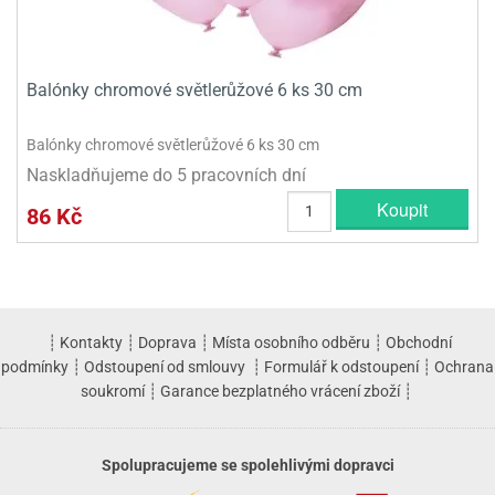
Balónky chromové světlerůžové 6 ks 30 cm
Balónky chromové světlerůžové 6 ks 30 cm
Naskladňujeme do 5 pracovních dní
Koupit
86 Kč
┊
Kontakty
┊
Doprava
┊
Místa osobního odběru
┊
Obchodní
podmínky
┊
Odstoupení od smlouvy
┊
Formulář k odstoupení
┊
Ochrana
soukromí
┊
Garance bezplatného vrácení zboží
┊
Spolupracujeme se spolehlivými dopravci