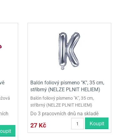
vě
Balón foliový písmeno "K", 35 cm,
stříbrný (NELZE PLNIT HELIEM)
ůžová
Balón foliový písmeno "K", 35 cm,
stříbrný (NELZE PLNIT HELIEM)
ních
Do 3 pracovních dnů na skladě
Koupit
27 Kč
oupit