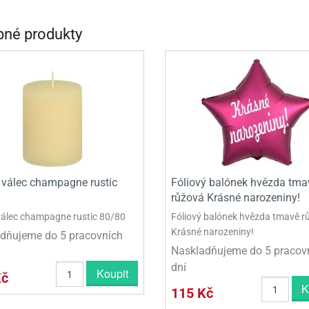
INCEZNY
né produkty
OBY DOO
IDERMAN
NGE BOB
AR WARS
PATROLA PAW PATROL
S - TROLOVÉ
 válec champagne rustic
Fóliový balónek hvězda tma
růžová Krásné narozeniny!
válec champagne rustic 80/80
Fóliový balónek hvězda tmavě r
Krásné narozeniny!
dňujeme do 5 pracovních
Naskladňujeme do 5 pracov
dní
Koupit
Kč
K
115 Kč