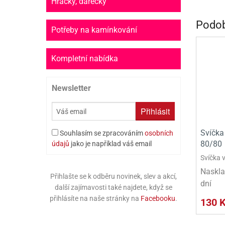
Hračky, dárečky
PR
Podob
SCO
Potřeby na kamínkování
SP
Kompletní nabídka
SPO
Newsletter
ST
TLAPKOVÁ 
Přihlásit
TROLL
Svíčka
Souhlasím se zpracováním
osobních
80/80
údajů
jako je například váš email
Svíčka 
Naskla
Přihlašte se k odběru novinek, slev a akcí,
dní
další zajímavosti také najdete, když se
přihlásíte na naše stránky na
Facebooku
.
130 