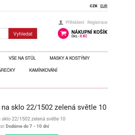
CZK
EUR
Přihlášení
Registrace
NÁKUPNÍ
KOŠÍK
Vyhledat
0
ks -
0 Kč
VŠE NA STŮL
MASKY A KOSTÝMY
ÁREČKY
BRČKA
KAMÍNKOVÁNÍ
BRÝLE
AUTÍČKA
JEDLÉ TŘPYTKY DO NÁPOJŮ
ČELENKY
 ZAVĚŠENÍ
 HRAČKY
JEDLÉ ZDOBENÍ
FOTODOPLŇKY, FOTOKOUTEK
 na sklo 22/1502 zelená světle 10
ČI
JEDNORÁZOVÉ PŘÍBORY
KLOBOUKY, ČEPICE
Y
 ŠABLONY
KELÍMKY A POHÁRKY
POHÁRKY NA ZÁKUSKY
KOSTÝMY
 sklo 22/1502 zelená světle 10
Dodáme do 7 - 10 dní
st:
LIZ
KOŠÍČKY NA MUFFINY
AROMA NA SLIZ
TÉMATICKÉ KELÍMKY
MASKY