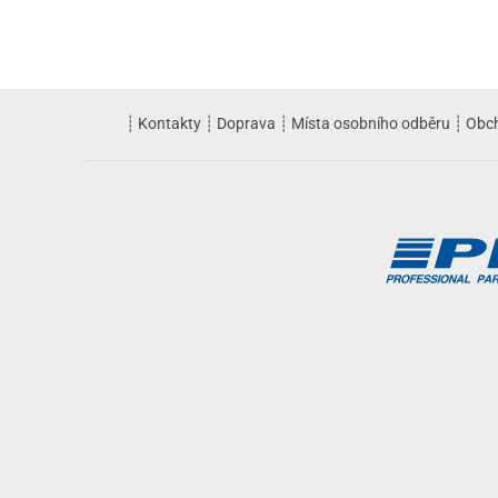
┊
Kontakty
┊
Doprava
┊
Místa osobního odběru
┊
Obc