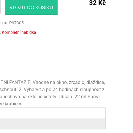
32 Kč
VLOŽIT DO KOŠÍKU
CÍ HRAČKY
NAPICHOVÁTKA A ZÁPICHY
AKTIVÁTOR NA VÝROBU SLIZU
PARUKY
Í HRAČKY
TALÍŘE
BARVIVA NA SLIZ
VOUSY
uktu: P97305
UBROUSKY
LEPIDLA NA VÝROBU SLIZU
ZUBY
:
Kompletní nabídka
UBRUSY
KULIČKY NA SLIZ
TÁNY NA DORTY
TŘPYTKY
HOTOVÝ SLIZ
TNÍ FANTAZIE! Vhodné na okno, zrcadlo, dlaždice,
aschnout. 2. Vybarvit a po 24 hodinách sloupnout z
ezanechává na skle nečistoty. Obsah: 22 ml Barva:
vé krabičce.