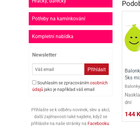
Hračky, dárečky
Podob
PR
SCO
Potřeby na kamínkování
SP
Kompletní nabídka
SPO
Newsletter
ST
TLAPKOVÁ 
Přihlásit
Balonky
5ks mi
TROLL
Souhlasím se zpracováním
osobních
Balonky 
údajů
jako je například váš email
Naskla
dní
Přihlašte se k odběru novinek, slev a akcí,
144 
další zajímavosti také najdete, když se
přihlásíte na naše stránky na
Facebooku
.