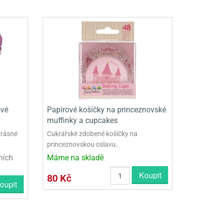
ové
Papírové košíčky na princeznovské
muffinky a cupcakes
Krásné
Cukrářské zdobené košíčky na
princeznovskou oslavu.
ních
Máme na skladě
Koupit
80 Kč
oupit