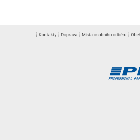
┊
Kontakty
┊
Doprava
┊
Místa osobního odběru
┊
Obc