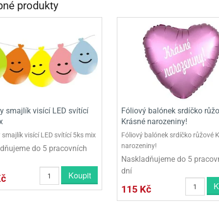
né produkty
INCEZNY
OBY DOO
IDERMAN
NGE BOB
AR WARS
PATROLA PAW PATROL
 smajlík visící LED svítící
Fóliový balónek srdíčko růž
x
Krásné narozeniny!
S - TROLOVÉ
smajlík visící LED svítící 5ks mix
Fóliový balónek srdíčko růžové 
narozeniny!
dňujeme do 5 pracovních
Naskladňujeme do 5 pracov
dní
Koupit
Kč
K
115 Kč