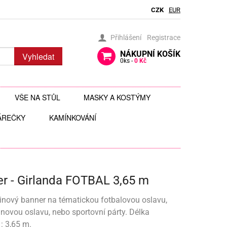
CZK
EUR
Přihlášení
Registrace
NÁKUPNÍ
KOŠÍK
Vyhledat
0
ks -
0 Kč
VŠE NA STŮL
MASKY A KOSTÝMY
ÁREČKY
BRČKA
KAMÍNKOVÁNÍ
BRÝLE
AUTÍČKA
JEDLÉ TŘPYTKY DO NÁPOJŮ
ČELENKY
 ZAVĚŠENÍ
 HRAČKY
JEDLÉ ZDOBENÍ
FOTODOPLŇKY, FOTOKOUTEK
r - Girlanda FOTBAL 3,65 m
ČI
JEDNORÁZOVÉ PŘÍBORY
KLOBOUKY, ČEPICE
Y
 ŠABLONY
KELÍMKY A POHÁRKY
POHÁRKY NA ZÁKUSKY
KOSTÝMY
nový banner na tématickou fotbalovou oslavu,
novou oslavu, nebo sportovní párty. Délka
LIZ
KOŠÍČKY NA MUFFINY
AROMA NA SLIZ
TÉMATICKÉ KELÍMKY
MASKY
: 3,65 m.