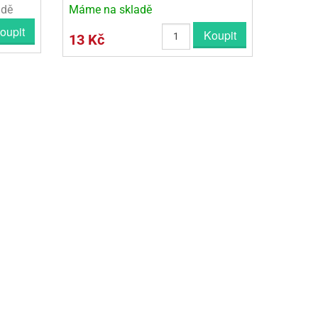
adě
Máme na skladě
oupit
Koupit
13 Kč