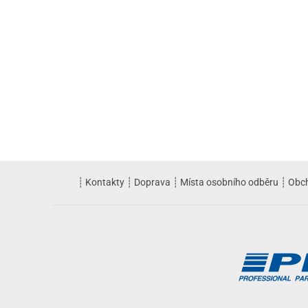
┊
Kontakty
┊
Doprava
┊
Místa osobního odběru
┊
Obc