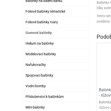
Balónky na balení dárků
Balónky m
PR
Díky svém
Foliové balónky tématické
SCO
Tento set
uvedena z
Foliové balónky tvary
SP
Gumové balónky
SPO
Podob
ST
Helium na balónky
TLAPKOVÁ 
Modelovací balónky
TROLL
Nafukovačky
Spojovací balónky
Vodní bomby
Balonk
- růžov
Příslušenství k balónkům
Balonky
Mini balónky
růžovo 