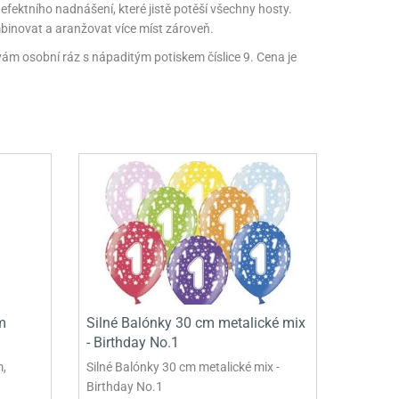
ktního nadnášení, které jistě potěší všechny hosty.
binovat a aranžovat více míst zároveň.
avám osobní ráz s nápaditým potiskem číslice 9. Cena je
m
Silné Balónky 30 cm metalické mix
- Birthday No.1
m,
Silné Balónky 30 cm metalické mix -
Birthday No.1