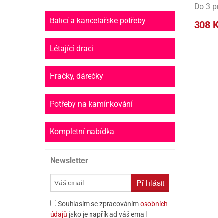
Do 3 p
Balicí a kancelářské potřeby
308 
Létající draci
Hračky, dárečky
Potřeby na kamínkování
Kompletní nabídka
Newsletter
Přihlásit
Souhlasím se zpracováním
osobních
údajů
jako je například váš email