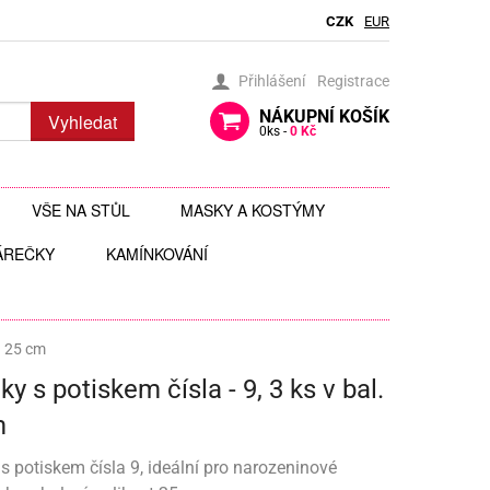
CZK
EUR
Přihlášení
Registrace
NÁKUPNÍ
KOŠÍK
Vyhledat
0
ks -
0 Kč
VŠE NA STŮL
MASKY A KOSTÝMY
ÁREČKY
BRČKA
KAMÍNKOVÁNÍ
BRÝLE
AUTÍČKA
JEDLÉ TŘPYTKY DO NÁPOJŮ
ČELENKY
 ZAVĚŠENÍ
 HRAČKY
JEDLÉ ZDOBENÍ
FOTODOPLŇKY, FOTOKOUTEK
l. 25 cm
y s potiskem čísla - 9, 3 ks v bal.
ČI
JEDNORÁZOVÉ PŘÍBORY
KLOBOUKY, ČEPICE
m
Y
 ŠABLONY
KELÍMKY A POHÁRKY
POHÁRKY NA ZÁKUSKY
KOSTÝMY
s potiskem čísla 9, ideální pro narozeninové
LIZ
KOŠÍČKY NA MUFFINY
AROMA NA SLIZ
TÉMATICKÉ KELÍMKY
MASKY