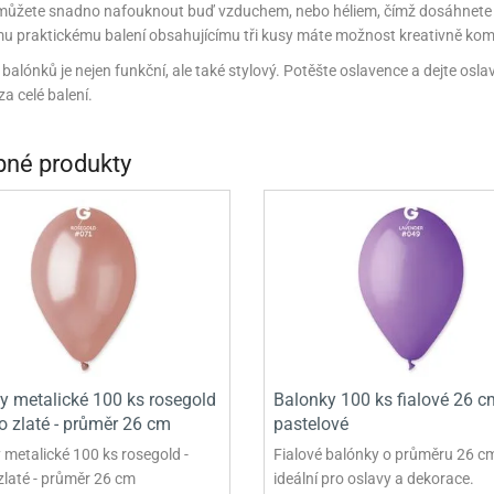
ůžete snadno nafouknout buď vzduchem, nebo héliem, čímž dosáhnete efe
INCEZNY
u praktickému balení obsahujícímu tři kusy máte možnost kreativně kom
OBY DOO
 balónků je nejen funkční, ale také stylový. Potěšte oslavence a dejte osl
a celé balení.
IDERMAN
NGE BOB
né produkty
AR WARS
PATROLA PAW PATROL
S - TROLOVÉ
y metalické 100 ks rosegold
Balonky 100 ks fialové 26 c
o zlaté - průměr 26 cm
pastelové
 metalické 100 ks rosegold -
Fialové balónky o průměru 26 c
zlaté - průměr 26 cm
ideální pro oslavy a dekorace.