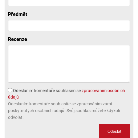
ni
trol
nions
ni
pytky
lónky
aw
lónky
Předmět
necraft
trol
tový
iz
incezny
Recenze
ooby
oo
iderman
onge
ob
ar
Odesláním komentáře souhlasím se
zpracováním osobních
rs
údajů
apková
Odesláním komentáře souhlasíte se zpracováním vámi
trola
poskytnutých osobních údajů. Svůj souhlas můžete kdykoli
aw
odvolat.
trol
Odeslat
olls