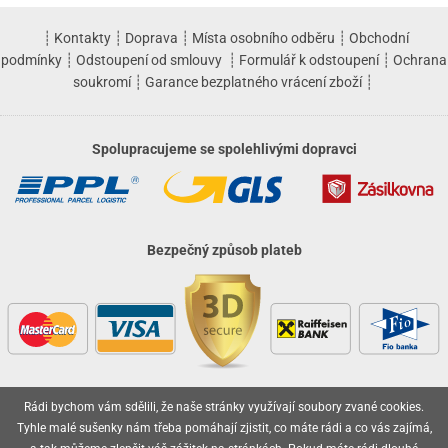
┊
Kontakty
┊
Doprava
┊
Místa osobního odběru
┊
Obchodní
podmínky
┊
Odstoupení od smlouvy
┊
Formulář k odstoupení
┊
Ochrana
soukromí
┊
Garance bezplatného vrácení zboží
┊
Spolupracujeme se spolehlivými dopravci
Bezpečný způsob plateb
Rádi bychom vám sdělili, že naše stránky využívají soubory zvané cookies.
Vaše objednávky jsou u nás v bezpečí
Tyhle malé sušenky nám třeba pomáhají zjistit, co máte rádi a co vás zajímá,