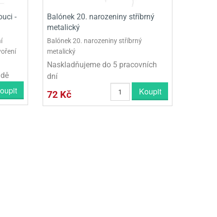
uci -
Balónek 20. narozeniny stříbrný
metalický
í
Balónek 20. narozeniny stříbrný
voření
metalický
Naskladňujeme do 5 pracovních
adě
dní
oupit
Koupit
72 Kč