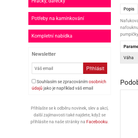
Hračky, dárečky
PR
Popis
SCO
Potřeby na kamínkování
Nafukovac
nafouknu
SP
pumpičky
Kompletní nabídka
SPO
Parame
Newsletter
ST
Váha
TLAPKOVÁ 
Přihlásit
TROLL
Podob
Souhlasím se zpracováním
osobních
údajů
jako je například váš email
Přihlašte se k odběru novinek, slev a akcí,
další zajímavosti také najdete, když se
přihlásíte na naše stránky na
Facebooku
.