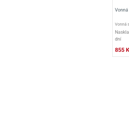
Vonná 
Vonná s
Naskla
dní
855 