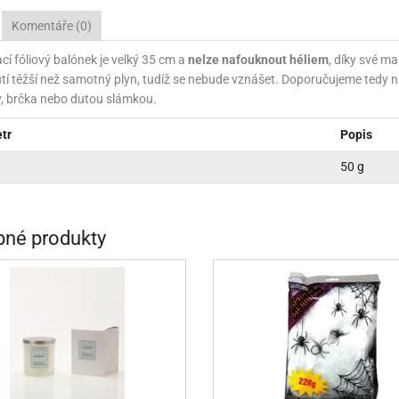
INCEZNY
Komentáře (0)
OBY DOO
í fóliový balónek je velký 35 cm a
nelze nafouknout héliem
, díky své ma
tí těžší než samotný plyn, tudíž se nebude vznášet. Doporučujeme tedy
IDERMAN
, brčka nebo dutou slámkou.
NGE BOB
tr
Popis
AR WARS
50 g
PATROLA PAW PATROL
S - TROLOVÉ
né produkty