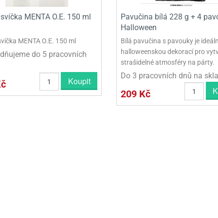
svíčka MENTA O.E. 150 ml
Pavučina bílá 228 g + 4 pavo
Halloween
víčka MENTA O.E. 150 ml
Bílá pavučina s pavouky je ideáln
halloweenskou dekorací pro vyt
dňujeme do 5 pracovních
strašidelné atmosféry na párty.
Do 3 pracovních dnů na skl
Koupit
Kč
K
209 Kč