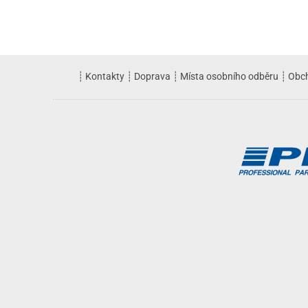
┊
Kontakty
┊
Doprava
┊
Místa osobního odběru
┊
Obc