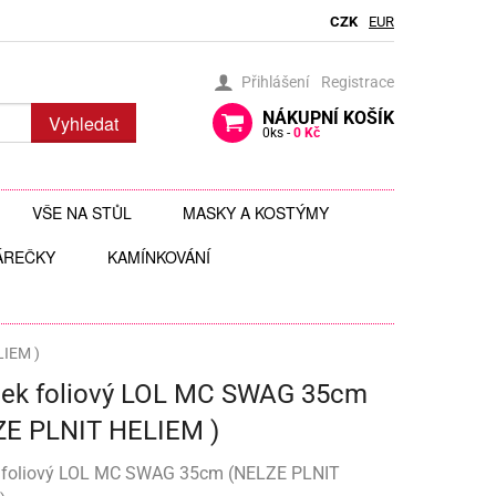
CZK
EUR
Přihlášení
Registrace
NÁKUPNÍ
KOŠÍK
Vyhledat
0
ks -
0 Kč
VŠE NA STŮL
MASKY A KOSTÝMY
ÁREČKY
BRČKA
KAMÍNKOVÁNÍ
BRÝLE
AUTÍČKA
JEDLÉ TŘPYTKY DO NÁPOJŮ
ČELENKY
 ZAVĚŠENÍ
 HRAČKY
JEDLÉ ZDOBENÍ
FOTODOPLŇKY, FOTOKOUTEK
LIEM )
nek foliový LOL MC SWAG 35cm
ČI
JEDNORÁZOVÉ PŘÍBORY
KLOBOUKY, ČEPICE
ZE PLNIT HELIEM )
Y
 ŠABLONY
KELÍMKY A POHÁRKY
POHÁRKY NA ZÁKUSKY
KOSTÝMY
 foliový LOL MC SWAG 35cm (NELZE PLNIT
LIZ
KOŠÍČKY NA MUFFINY
AROMA NA SLIZ
TÉMATICKÉ KELÍMKY
MASKY