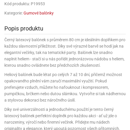
rprise!
noční
rty
anes
ary
fukovací
rousky
rty
ary
gasliz
Kód produktu: P19953
píry
sky
čírky
edvěd
ačky
oboučky
áša
íčky
ckey
umové
rusy
Kategorie:
Gumové balónky
umové
roma
lení
nné
moni
lónky
eativní
ňaty
lónky
reje
edvěd
rty
nnie
ačky
iz
šky
Popis produktu
lium
nions
ouse
zvánky
lium
nné
raculous
skavky
tivátor
lení
fuzery
nnie
moni
Černý latexový balónek s průměrem 80 cm je ideálním doplňkem pro
lónky
rty
lónky
uzelná
ro
každou slavnostní příležitost. Díky své výrazné barvě se hodí jak na
robu
ruška
ntány
delovací
ckey
nions
íčky
delovací
elegantní večírky, tak na tematické party. Balónek lze snadno
izu
lónky
ouse
lónky
naplnit heliem - stačí si u nás pořídit jednorázovou nádobu s heliem,
rný
ráti
rty
rty
rviva
kterou snadno ovládnete bez předchozích zkušeností.
fukovačky
cour
ameňáci
fukovačky
ooby
skavky
Heliový balónek bude létat po celých 7 až 10 dní, přičemž možnost
iz
ojovací
dvídek
hádkové
oo
ojovací
opakovaného plnění vám zaručí maximální využití. Pokud
lónky
ú
incezny
lónky
ro
pidla
preferujete vzduch, můžete ho nafouknout i kompresorem,
iderman
ntány
pumpičkou, brčkem nebo dutou slámkou. Vytvořte si tak nádhernou
dní
ckey
ntíky
dní
robu
ar
a stylovou dekoraci bez náročného úsilí.
omby
mby
rty
izu
ooby
rs
nnie
Díky své univerzálnosti a jednoduchému použití je tento černý
íslušenství
oo
ouse
íslušenství
ličky
latexový balónek perfektní doplněk pro každou akci - ať už jde o
apková
apková
trola
narozeniny, výročí nebo firemní večírek. Přidejte mu nádech
lónkům
moni
lónkům
iz
trola
aw
originality a elegance, který upoutá pozornost všech přítomných.