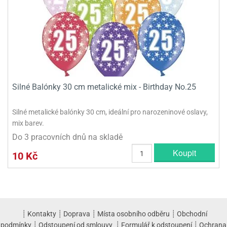
Silné Balónky 30 cm metalické mix - Birthday No.25
Silné metalické balónky 30 cm, ideální pro narozeninové oslavy,
mix barev.
Do 3 pracovních dnů na skladě
Koupit
10 Kč
┊
Kontakty
┊
Doprava
┊
Místa osobního odběru
┊
Obchodní
podmínky
┊
Odstoupení od smlouvy
┊
Formulář k odstoupení
┊
Ochrana