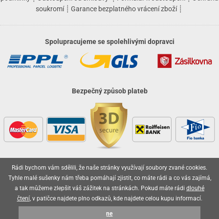
soukromí
┊
Garance bezplatného vrácení zboží
┊
Spolupracujeme se spolehlivými dopravci
Bezpečný způsob plateb
Rádi bychom vám sdělili, že naše stránky využívají soubory zvané cookies.
Vaše objednávky jsou u nás v bezpečí
Tyhle malé sušenky nám třeba pomáhají zjistit, co máte rádi a co vás zajímá,
a tak můžeme zlepšit váš zážitek na stránkách. Pokud máte rádi
dlouhé
čtení
, v patičce najdete plno odkazů, kde najdete celou kupu informací.
ne