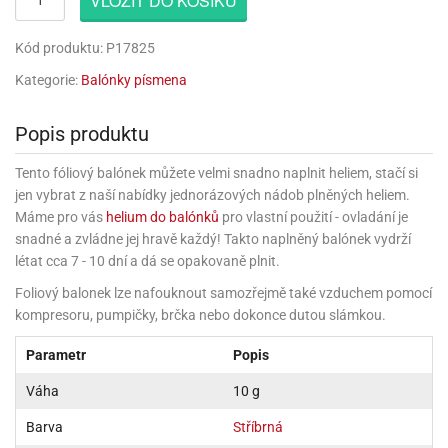
VLOŽIT DO KOŠÍKU
rprise!
noční
rty
anes
ary
fukovací
rousky
rty
ary
gasliz
píry
sky
čírky
edvěd
ačky
oboučky
áša
íčky
ckey
umové
rusy
umové
roma
Kód produktu: P17825
lení
nné
moni
lónky
eativní
ňaty
lónky
reje
edvěd
rty
nnie
Kategorie:
Balónky písmena
ačky
iz
šky
lium
nions
ouse
zvánky
lium
nné
raculous
skavky
tivátor
Popis produktu
lení
fuzery
nnie
moni
lónky
rty
lónky
uzelná
ro
robu
Tento fóliový balónek můžete velmi snadno naplnit heliem, stačí si
ruška
ntány
delovací
ckey
nions
íčky
delovací
izu
jen vybrat z naší nabídky jednorázových nádob plněných heliem.
lónky
ouse
lónky
rný
ráti
rty
Máme pro vás
helium do balónků
pro vlastní použití - ovladání je
rty
rviva
fukovačky
cour
ameňáci
fukovačky
snadné a zvládne jej hravě každý! Takto naplněný balónek vydrží
ooby
skavky
létat cca 7 - 10 dní a dá se opakovaně plnit.
iz
ojovací
dvídek
hádkové
oo
ojovací
lónky
ú
incezny
Foliový balonek lze nafouknout samozřejmě také vzduchem pomocí
lónky
ro
pidla
iderman
kompresoru, pumpičky, brčka nebo dokonce dutou slámkou.
ntány
dní
ckey
ntíky
dní
robu
ar
omby
mby
Parametr
Popis
rty
izu
ooby
rs
nnie
íslušenství
oo
ouse
íslušenství
Váha
10 g
ličky
apková
apková
trola
lónkům
moni
Barva
Stříbrná
lónkům
iz
trola
aw