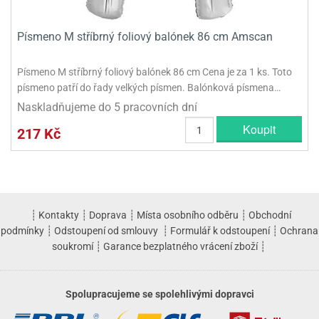
Písmeno M stříbrný foliový balónek 86 cm Amscan
Písmeno M stříbrný foliový balónek 86 cm Cena je za 1 ks. Toto
písmeno patří do řady velkých písmen. Balónková písmena…
Naskladňujeme do 5 pracovních dní
Koupit
217 Kč
┊
Kontakty
┊
Doprava
┊
Místa osobního odběru
┊
Obchodní
podmínky
┊
Odstoupení od smlouvy
┊
Formulář k odstoupení
┊
Ochrana
soukromí
┊
Garance bezplatného vrácení zboží
┊
Spolupracujeme se spolehlivými dopravci