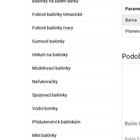
Balónky na balení dárků
PR
Parame
Foliové balónky tématické
SCO
Barva
Foliové balónky tvary
SP
Písmen
Gumové balónky
SPO
ST
Helium na balónky
Podob
TLAPKOVÁ 
Modelovací balónky
TROLL
Nafukovačky
Spojovací balónky
Vodní bomby
Příslušenství k balónkům
Balón 
Mini balónky
Balón f