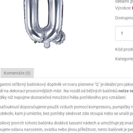
ideální 
 SE SVOBODOU
EC - UNICORN
 WHEELS
OTBAL
PAPÍRY NA BALENÍ
JEDLÉ FIGURKY
MEGASLIZ
TŘPYTKY
PARTY KLOBOUČKY
NAFUKOVA
Výrobce:
Dostupno
ROVSKÁ OSLAVA
SKÝ PARK
 WHEELS
RTEČEK
TAŠKY NA BALENÍ
NAFUKOVACÍ HRAČKY
JEDLÉ PAPÍRY NA DORTY
HOTOVÝ SLIZ
PIŇATY
KREATIVN
 SURPRISE
RTEČEK
RTEČEK
SVATBA
KREATIVNÍ HRAČKY
KONFETY
POZVÁNKY NA PARTY
LA - PLANES
LA - PLANES
 A MEDVĚD
LENTÝN
PARTY KLOBOUČKY
SVÍČKY NA DORTY
Kód prod
 MINNIE MOUSE
NÍ VEČÍRKY
I - MINIONS
SURPRISE!
PIŇATY
PRSKAVKY A PYRO FON
Kategorie
 MICKEY MOUSE
I - MINIONS
 A MEDVĚD
POZVÁNKY NA PARTY
Komentáře (0)
S - KOUZELNÁ BERUŠKA A ČERNÝ KOCOUR
AMEŇÁCI
PIRÁTI
SVÍČKY NA DORTY
gantní stříbrný balónkový doplněk ve tvaru písmene "Q" je ideální pro jako
VÉ PRINCEZNY
VÍDEK PÚ
OBY DOO
PRSKAVKY A PYRO FONTÁNY NA DORTY
dí na dekoraci prostornějších míst. Na rozdíl od běžných balónků
nelze t
, díky níž nepojme dostatečné množství hélia potřebného pro vznášení.
 MINNIE MOUSE
IDERMAN
UNTÍKY
 nafouknutí doporučujeme použít vzduch pomocí kompresoru, pumpičky ne
dekoliv, kam ji umístíte, bez potřeby sledovat zda stoupá nebo se unáší p
I - MINIONS
OBY DOO
AR WARS
foliový povrch tohoto balónku dodává luxusní nádech a umožňuje jej sna
PATROLA - PAW PATROL
PATROLA PAW PATROL
NECRAFT
nujete oslavu narozenin, svatbu nebo jinou příležitost, tento balónek je p