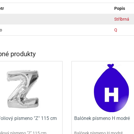
INCEZNY
tr
Popis
OBY DOO
Stříbrná
IDERMAN
o
Q
NGE BOB
AR WARS
né produkty
PATROLA PAW PATROL
S - TROLOVÉ
foliový písmeno "Z" 115 cm
Balónek písmeno H modré
oliový písmeno "Z" 115 cm
Balónek písmeno H modré