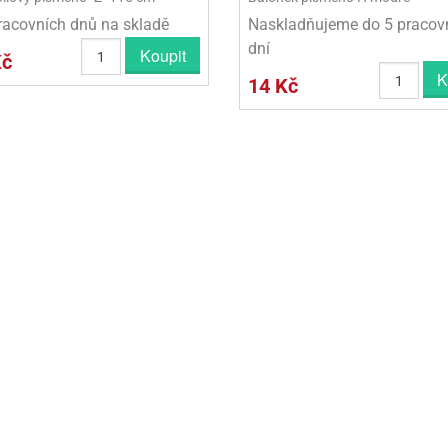
racovních dnů na skladě
Naskladňujeme do 5 pracov
dní
Koupit
Kč
K
14 Kč