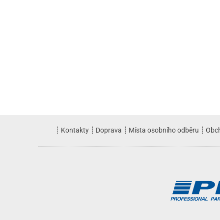
┊
Kontakty
┊
Doprava
┊
Místa osobního odběru
┊
Obc