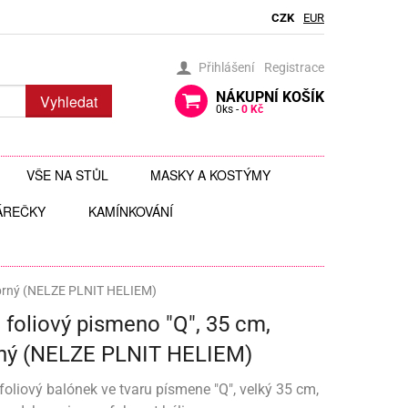
CZK
EUR
Přihlášení
Registrace
NÁKUPNÍ
KOŠÍK
Vyhledat
0
ks -
0 Kč
VŠE NA STŮL
MASKY A KOSTÝMY
ÁREČKY
BRČKA
KAMÍNKOVÁNÍ
BRÝLE
AUTÍČKA
JEDLÉ TŘPYTKY DO NÁPOJŮ
ČELENKY
 ZAVĚŠENÍ
 HRAČKY
JEDLÉ ZDOBENÍ
FOTODOPLŇKY, FOTOKOUTEK
říbrný (NELZE PLNIT HELIEM)
 foliový pismeno "Q", 35 cm,
ČI
JEDNORÁZOVÉ PŘÍBORY
KLOBOUKY, ČEPICE
rný (NELZE PLNIT HELIEM)
Y
 ŠABLONY
KELÍMKY A POHÁRKY
POHÁRKY NA ZÁKUSKY
KOSTÝMY
 foliový balónek ve tvaru písmene "Q", velký 35 cm,
LIZ
KOŠÍČKY NA MUFFINY
AROMA NA SLIZ
TÉMATICKÉ KELÍMKY
MASKY