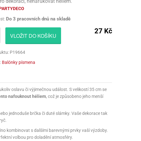
pro dekoraci, nenafukovat héliem.
CÍ HRAČKY
NAPICHOVÁTKA A ZÁPICHY
AKTIVÁTOR NA VÝROBU SLIZU
PARUKY
PARTYDECO
Do 3 pracovních dnů na skladě
st:
Í HRAČKY
TALÍŘE
BARVIVA NA SLIZ
VOUSY
27 Kč
UBROUSKY
LEPIDLA NA VÝROBU SLIZU
ZUBY
VLOŽIT DO KOŠÍKU
UBRUSY
KULIČKY NA SLIZ
uktu: P19664
TÁNY NA DORTY
TŘPYTKY
:
Balónky písmena
HOTOVÝ SLIZ
ukoliv oslavu či výjimečnou událost. S velikostí 35 cm se
ento nafouknout héliem
, což je způsobeno jeho menší
bo jednoduše brčka či duté slámky. Vaše dekorace tak
ryč.
dno kombinovat s dalšími barevnými prvky vaší výzdoby.
erfektní volbou pro doladění atmosféry.