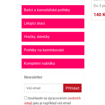
Do 3 p
Balicí a kancelářské potřeby
140 
Létající draci
Hračky, dárečky
Potřeby na kamínkování
Kompletní nabídka
Newsletter
Přihlásit
Souhlasím se zpracováním
osobních
údajů
jako je například váš email