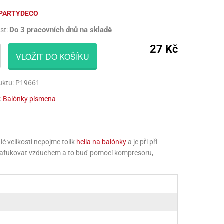
)
CÍ HRAČKY
NAPICHOVÁTKA A ZÁPICHY
AKTIVÁTOR NA VÝROBU SLIZU
PARUKY
PARTYDECO
Do 3 pracovních dnů na skladě
st:
Í HRAČKY
TALÍŘE
BARVIVA NA SLIZ
VOUSY
27 Kč
UBROUSKY
LEPIDLA NA VÝROBU SLIZU
ZUBY
VLOŽIT DO KOŠÍKU
UBRUSY
KULIČKY NA SLIZ
uktu: P19661
TÁNY NA DORTY
TŘPYTKY
:
Balónky písmena
HOTOVÝ SLIZ
lé velikosti nepojme tolik
helia na balónky
a je při při
 nafukovat vzduchem a to buď pomocí kompresoru,