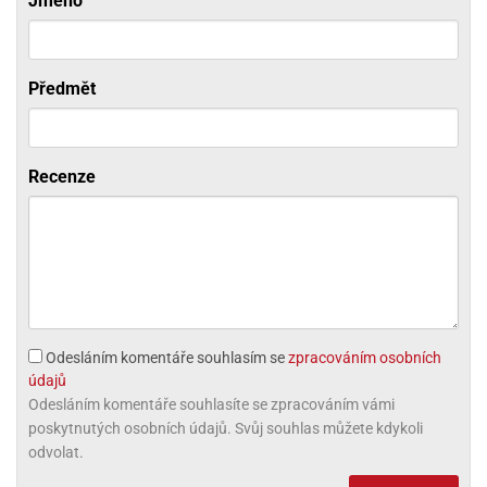
Jméno
ni
trol
nions
ni
pytky
lónky
aw
lónky
necraft
trol
tový
Předmět
iz
incezny
ooby
oo
Recenze
iderman
onge
ob
ar
rs
Odesláním komentáře souhlasím se
zpracováním osobních
apková
údajů
trola
Odesláním komentáře souhlasíte se zpracováním vámi
aw
poskytnutých osobních údajů. Svůj souhlas můžete kdykoli
trol
odvolat.
olls