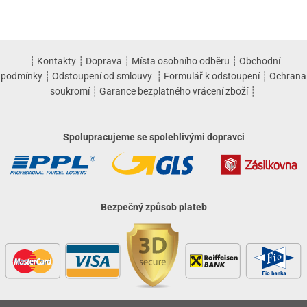
┊
Kontakty
┊
Doprava
┊
Místa osobního odběru
┊
Obchodní
podmínky
┊
Odstoupení od smlouvy
┊
Formulář k odstoupení
┊
Ochrana
soukromí
┊
Garance bezplatného vrácení zboží
┊
Spolupracujeme se spolehlivými dopravci
Bezpečný způsob plateb