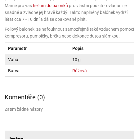
rprise!
noční
rty
anes
ary
fukovací
rousky
rty
ary
gasliz
píry
Máme pro vás
helium do balónků
pro vlastní použití - ovladání je
sky
čírky
edvěd
ačky
oboučky
áša
íčky
ckey
snadné a zvládne jej hravě každý! Takto naplněný balónek vydrží
umové
rusy
umové
roma
lení
nné
moni
lónky
létat cca 7 - 10 dní a dá se opakovaně plnit.
eativní
ňaty
lónky
reje
edvěd
rty
nnie
ačky
iz
šky
Foliový balonek lze nafouknout samozřejmě také vzduchem pomocí
lium
nions
ouse
zvánky
lium
nné
raculous
skavky
kompresoru, pumpičky, brčka nebo dokonce dutou slámkou.
tivátor
lení
fuzery
nnie
moni
lónky
rty
lónky
uzelná
ro
Parametr
Popis
robu
ruška
ntány
delovací
ckey
nions
íčky
delovací
izu
Váha
10 g
lónky
ouse
lónky
rný
ráti
rty
rty
rviva
Barva
Růžová
fukovačky
cour
ameňáci
fukovačky
ooby
skavky
iz
ojovací
dvídek
hádkové
oo
ojovací
lónky
ú
incezny
lónky
ro
pidla
iderman
Komentáře (0)
ntány
dní
ckey
ntíky
dní
robu
ar
omby
mby
Zatím žádné názory
rty
izu
ooby
rs
nnie
íslušenství
oo
ouse
íslušenství
ličky
apková
apková
trola
lónkům
moni
lónkům
iz
trola
aw