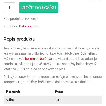
rprise!
noční
rty
anes
ary
fukovací
rousky
rty
ary
gasliz
píry
sky
čírky
edvěd
ačky
oboučky
VLOŽIT DO KOŠÍKU
áša
íčky
ckey
umové
rusy
umové
roma
lení
nné
moni
lónky
eativní
ňaty
lónky
reje
edvěd
rty
nnie
Kód produktu: P21466
ačky
iz
šky
lium
nions
ouse
zvánky
lium
Kategorie:
Balónky čísla
nné
raculous
skavky
tivátor
lení
fuzery
nnie
moni
lónky
rty
lónky
uzelná
ro
Popis produktu
robu
ruška
ntány
delovací
ckey
nions
íčky
delovací
izu
lónky
ouse
lónky
Tento fóliový balónek můžete velmi snadno naplnit heliem, stačí si
rný
ráti
rty
rty
rviva
jen vybrat z naší nabídky jednorázových nádob plněných heliem.
fukovačky
cour
ameňáci
fukovačky
Máme pro vás
helium do balónků
pro vlastní použití - ovladání je
ooby
skavky
iz
ojovací
snadné a zvládne jej hravě každý! Takto naplněný balónek vydrží
dvídek
hádkové
oo
ojovací
lónky
ú
incezny
létat cca 7 - 10 dní a dá se opakovaně plnit.
lónky
ro
pidla
iderman
ntány
Foliový balonek lze nafouknout samozřejmě také vzduchem pomocí
dní
ckey
ntíky
dní
robu
ar
kompresoru, pumpičky, brčka nebo dokonce dutou slámkou.
omby
mby
rty
izu
ooby
rs
nnie
íslušenství
oo
Parametr
Popis
ouse
íslušenství
ličky
apková
apková
trola
Váha
10 g
lónkům
moni
lónkům
iz
trola
aw