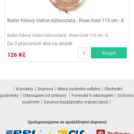
Balón foliový číslice růžovozlatá - Rose Gold 115 cm - 6
Balón foliový číslice růžovozlatá - Rose Gold 115 cm - 6
Do 3 pracovních dnů na skladě
Koupit
126 Kč
┊
Kontakty
┊
Doprava
┊
Místa osobního odběru
┊
Obchodní
podmínky
┊
Odstoupení od smlouvy
┊
Formulář k odstoupení
┊
Ochrana
soukromí
┊
Garance bezplatného vrácení zboží
┊
Spolupracujeme se spolehlivými dopravci