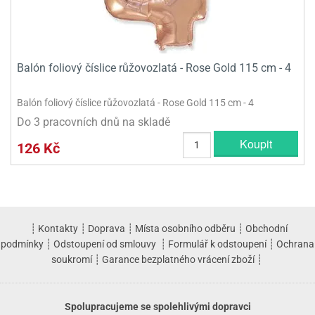
Balón foliový číslice růžovozlatá - Rose Gold 115 cm - 4
Balón foliový číslice růžovozlatá - Rose Gold 115 cm - 4
Do 3 pracovních dnů na skladě
Koupit
126 Kč
┊
Kontakty
┊
Doprava
┊
Místa osobního odběru
┊
Obchodní
podmínky
┊
Odstoupení od smlouvy
┊
Formulář k odstoupení
┊
Ochrana
soukromí
┊
Garance bezplatného vrácení zboží
┊
Spolupracujeme se spolehlivými dopravci