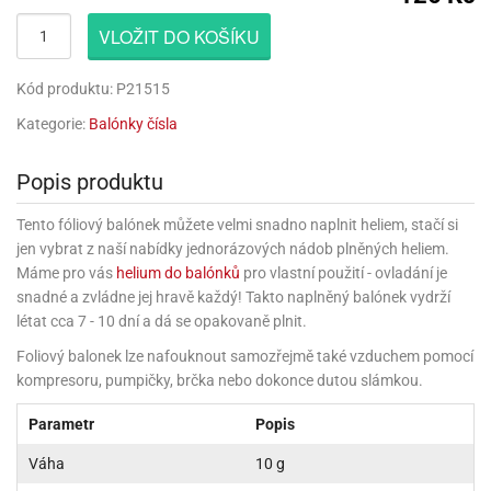
rprise!
noční
rty
anes
ary
fukovací
rousky
rty
ary
gasliz
píry
sky
čírky
edvěd
ačky
oboučky
VLOŽIT DO KOŠÍKU
áša
íčky
ckey
umové
rusy
umové
roma
lení
nné
moni
lónky
eativní
ňaty
lónky
reje
edvěd
rty
nnie
Kód produktu: P21515
ačky
iz
šky
lium
nions
ouse
zvánky
lium
nné
Kategorie:
Balónky čísla
raculous
skavky
tivátor
lení
fuzery
nnie
moni
lónky
rty
lónky
uzelná
ro
Popis produktu
robu
ruška
ntány
delovací
ckey
nions
íčky
delovací
izu
lónky
ouse
lónky
Tento fóliový balónek můžete velmi snadno naplnit heliem, stačí si
rný
ráti
rty
rty
rviva
jen vybrat z naší nabídky jednorázových nádob plněných heliem.
fukovačky
cour
ameňáci
fukovačky
Máme pro vás
helium do balónků
pro vlastní použití - ovladání je
ooby
skavky
iz
ojovací
dvídek
hádkové
oo
snadné a zvládne jej hravě každý! Takto naplněný balónek vydrží
ojovací
lónky
ú
incezny
létat cca 7 - 10 dní a dá se opakovaně plnit.
lónky
ro
pidla
iderman
ntány
Foliový balonek lze nafouknout samozřejmě také vzduchem pomocí
dní
ckey
ntíky
dní
robu
ar
omby
kompresoru, pumpičky, brčka nebo dokonce dutou slámkou.
mby
rty
izu
ooby
rs
nnie
íslušenství
oo
Parametr
Popis
ouse
íslušenství
ličky
apková
apková
trola
Váha
10 g
lónkům
moni
lónkům
iz
trola
aw