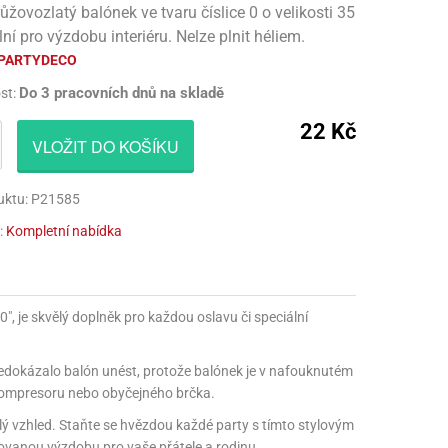
růžovozlatý balónek ve tvaru číslice 0 o velikosti 35
CÍ HRAČKY
NAPICHOVÁTKA A ZÁPICHY
AKTIVÁTOR NA VÝROBU SLIZU
PARUKY
lní pro výzdobu interiéru. Nelze plnit héliem.
PARTYDECO
Í HRAČKY
TALÍŘE
BARVIVA NA SLIZ
VOUSY
Do 3 pracovních dnů na skladě
st:
UBROUSKY
LEPIDLA NA VÝROBU SLIZU
ZUBY
22 Kč
UBRUSY
KULIČKY NA SLIZ
VLOŽIT DO KOŠÍKU
TÁNY NA DORTY
TŘPYTKY
uktu: P21585
HOTOVÝ SLIZ
:
Kompletní nabídka
", je skvělý doplněk pro každou oslavu či speciální
 nedokázalo balón unést, protože balónek je v nafouknutém
kompresoru nebo obyčejného brčka.
klý vzhled. Staňte se hvězdou každé party s tímto stylovým
zovanou výzdobu pro vaše přátele a rodinu.