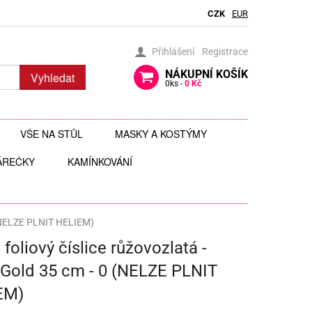
CZK
EUR
Přihlášení
Registrace
NÁKUPNÍ
KOŠÍK
Vyhledat
0
ks -
0 Kč
VŠE NA STŮL
MASKY A KOSTÝMY
ÁREČKY
BRČKA
KAMÍNKOVÁNÍ
BRÝLE
AUTÍČKA
JEDLÉ TŘPYTKY DO NÁPOJŮ
ČELENKY
 ZAVĚŠENÍ
 HRAČKY
JEDLÉ ZDOBENÍ
FOTODOPLŇKY, FOTOKOUTEK
0 (NELZE PLNIT HELIEM)
 foliový číslice růžovozlatá -
ČI
JEDNORÁZOVÉ PŘÍBORY
KLOBOUKY, ČEPICE
Gold 35 cm - 0 (NELZE PLNIT
Y
 ŠABLONY
KELÍMKY A POHÁRKY
POHÁRKY NA ZÁKUSKY
KOSTÝMY
EM)
LIZ
KOŠÍČKY NA MUFFINY
AROMA NA SLIZ
TÉMATICKÉ KELÍMKY
MASKY