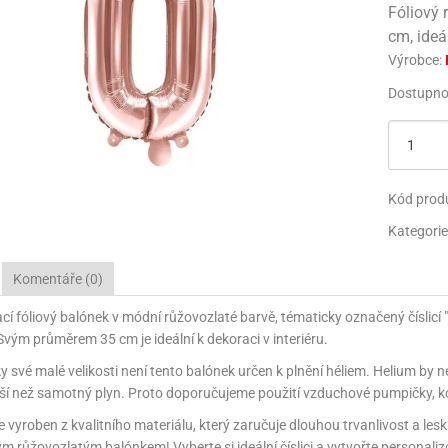
Fóliový 
 SE SVOBODOU
EC - UNICORN
 WHEELS
OTBAL
PAPÍRY NA BALENÍ
JEDLÉ FIGURKY
MEGASLIZ
TŘPYTKY
PARTY KLOBOUČKY
NAFUKOVA
cm, ideá
Výrobce:
ROVSKÁ OSLAVA
SKÝ PARK
 WHEELS
RTEČEK
TAŠKY NA BALENÍ
NAFUKOVACÍ HRAČKY
JEDLÉ PAPÍRY NA DORTY
HOTOVÝ SLIZ
PIŇATY
KREATIVN
Dostupno
 SURPRISE
RTEČEK
RTEČEK
SVATBA
KREATIVNÍ HRAČKY
KONFETY
POZVÁNKY NA PARTY
LA - PLANES
LA - PLANES
 A MEDVĚD
LENTÝN
PARTY KLOBOUČKY
SVÍČKY NA DORTY
 MINNIE MOUSE
NÍ VEČÍRKY
I - MINIONS
SURPRISE!
PIŇATY
PRSKAVKY A PYRO FON
Kód prod
 MICKEY MOUSE
I - MINIONS
 A MEDVĚD
POZVÁNKY NA PARTY
Kategorie
S - KOUZELNÁ BERUŠKA A ČERNÝ KOCOUR
AMEŇÁCI
PIRÁTI
SVÍČKY NA DORTY
Komentáře (0)
VÉ PRINCEZNY
VÍDEK PÚ
OBY DOO
PRSKAVKY A PYRO FONTÁNY NA DORTY
í fóliový balónek v módní růžovozlaté barvě, tématicky označený číslicí "0
Svým průměrem 35 cm je ideální k dekoraci v interiéru.
 MINNIE MOUSE
IDERMAN
UNTÍKY
y své malé velikosti není tento balónek určen k plnění héliem. Helium by
I - MINIONS
OBY DOO
AR WARS
žší než samotný plyn. Proto doporučujeme použití vzduchové pumpičky, 
PATROLA - PAW PATROL
PATROLA PAW PATROL
NECRAFT
e vyroben z kvalitního materiálu, který zaručuje dlouhou trvanlivost a les
m růžovozlatým balónkem! Vyberte si ideální číslici a vytvořte personali