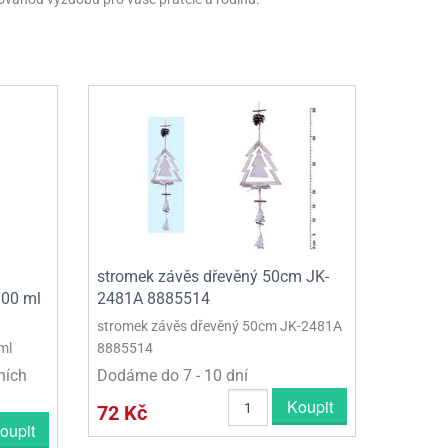
stromek závěs dřevěný 50cm JK-
00 ml
2481A 8885514
stromek závěs dřevěný 50cm JK-2481A
ml
8885514
ních
Dodáme do 7 - 10 dní
Koupit
72 Kč
oupit