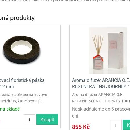
INCEZNY
OBY DOO
né produkty
IDERMAN
NGE BOB
AR WARS
PATROLA PAW PATROL
S - TROLOVÉ
vací floristická páska
Aroma difuzér ARANCIA O.E.
 12 mm
REGENERATING JOURNEY 1
rčená k aplikaci na kovové
Aroma difuzér ARANCIA O.E.
ací dráty, které nemají…
REGENERATING JOURNEY 100 
na skladě
Naskladňujeme do 5 pracov
dní
Koupit
č
K
855 Kč