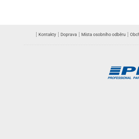
┊
Kontakty
┊
Doprava
┊
Místa osobního odběru
┊
Obc