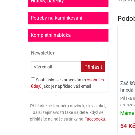
Hračky, dárečky
PR
SCO
Podob
Potřeby na kamínkování
SP
Kompletní nabídka
SPO
Newsletter
ST
TLAPKOVÁ 
Přihlásit
TROLL
Souhlasím se zpracováním
osobních
Začišťo
údajů
jako je například váš email
hnědá
Páska u
aranžov
Přihlašte se k odběru novinek, slev a akcí,
další zajímavosti také najdete, když se
Máme 
přihlásíte na naše stránky na
Facebooku
.
54 K