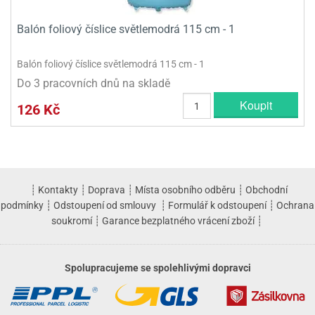
Balón foliový číslice světlemodrá 115 cm - 1
Balón foliový číslice světlemodrá 115 cm - 1
Do 3 pracovních dnů na skladě
Koupit
126 Kč
┊
Kontakty
┊
Doprava
┊
Místa osobního odběru
┊
Obchodní
podmínky
┊
Odstoupení od smlouvy
┊
Formulář k odstoupení
┊
Ochrana
soukromí
┊
Garance bezplatného vrácení zboží
┊
Spolupracujeme se spolehlivými dopravci