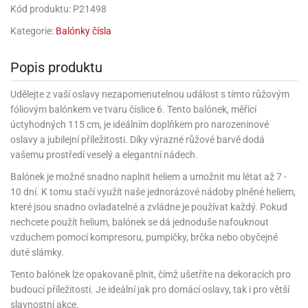
rprise!
noční
rty
anes
ary
fukovací
rousky
rty
ary
gasliz
Kód produktu: P21498
píry
sky
čírky
edvěd
ačky
oboučky
áša
íčky
ckey
umové
rusy
Kategorie:
Balónky čísla
umové
roma
lení
nné
moni
lónky
eativní
ňaty
lónky
reje
edvěd
rty
nnie
ačky
iz
šky
Popis produktu
lium
nions
ouse
zvánky
lium
nné
raculous
skavky
tivátor
lení
fuzery
nnie
moni
Udělejte z vaší oslavy nezapomenutelnou událost s tímto růžovým
lónky
rty
lónky
uzelná
ro
fóliovým balónkem ve tvaru číslice 6. Tento balónek, měřící
robu
ruška
ntány
delovací
ckey
nions
íčky
delovací
úctyhodných 115 cm, je ideálním doplňkem pro narozeninové
izu
lónky
ouse
lónky
oslavy a jubilejní příležitosti. Díky výrazné růžové barvě dodá
rný
ráti
rty
rty
rviva
vašemu prostředí veselý a elegantní nádech.
fukovačky
cour
ameňáci
fukovačky
ooby
skavky
Balónek je možné snadno naplnit heliem a umožnit mu létat až 7 -
iz
ojovací
dvídek
hádkové
oo
ojovací
10 dní. K tomu stačí využít naše jednorázové nádoby plněné heliem,
lónky
ú
incezny
lónky
ro
pidla
které jsou snadno ovladatelné a zvládne je používat každý. Pokud
iderman
ntány
nechcete použít helium, balónek se dá jednoduše nafouknout
dní
ckey
ntíky
dní
robu
ar
vzduchem pomocí kompresoru, pumpičky, brčka nebo obyčejné
omby
mby
rty
izu
ooby
rs
nnie
duté slámky.
íslušenství
oo
ouse
íslušenství
ličky
Tento balónek lze opakovaně plnit, čímž ušetříte na dekoracích pro
apková
apková
trola
budoucí příležitosti. Je ideální jak pro domácí oslavy, tak i pro větší
lónkům
moni
lónkům
iz
trola
aw
slavnostní akce.