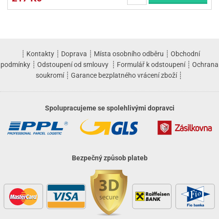
┊
Kontakty
┊
Doprava
┊
Místa osobního odběru
┊
Obchodní
podmínky
┊
Odstoupení od smlouvy
┊
Formulář k odstoupení
┊
Ochrana
soukromí
┊
Garance bezplatného vrácení zboží
┊
Spolupracujeme se spolehlivými dopravci
Bezpečný způsob plateb