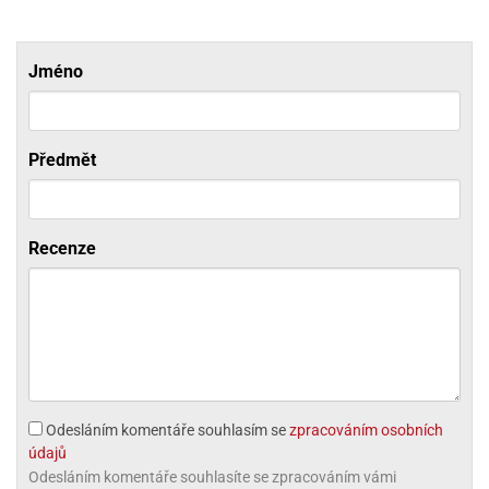
ni
trol
nions
ni
pytky
lónky
aw
lónky
necraft
trol
tový
Jméno
iz
incezny
ooby
Předmět
oo
iderman
onge
Recenze
ob
ar
rs
apková
trola
aw
Odesláním komentáře souhlasím se
zpracováním osobních
trol
údajů
olls
Odesláním komentáře souhlasíte se zpracováním vámi