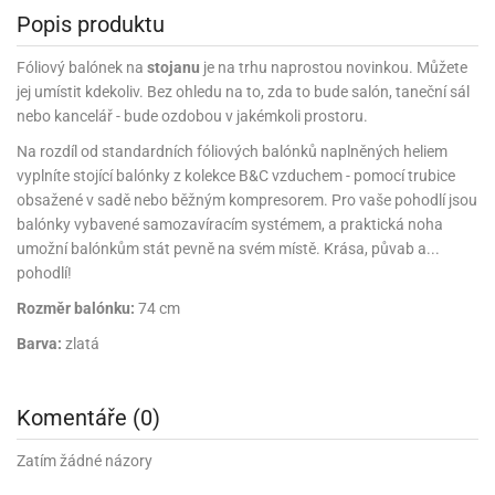
rprise!
noční
rty
anes
ary
fukovací
rousky
rty
ary
gasliz
píry
sky
Popis produktu
čírky
edvěd
ačky
oboučky
áša
íčky
ckey
umové
rusy
umové
roma
lení
nné
moni
lónky
Fóliový balónek na
stojanu
je na trhu naprostou novinkou. Můžete
eativní
ňaty
lónky
reje
edvěd
rty
nnie
ačky
jej umístit kdekoliv. Bez ohledu na to, zda to bude salón, taneční sál
iz
šky
lium
nions
ouse
zvánky
lium
nebo kancelář - bude ozdobou v jakémkoli prostoru.
nné
raculous
skavky
tivátor
lení
fuzery
nnie
moni
Na rozdíl od standardních fóliových balónků naplněných heliem
lónky
rty
lónky
uzelná
ro
vyplníte stojící balónky z kolekce B&C vzduchem - pomocí trubice
robu
ruška
ntány
delovací
ckey
nions
íčky
delovací
obsažené v sadě nebo běžným kompresorem. Pro vaše pohodlí jsou
izu
lónky
ouse
lónky
balónky vybavené samozavíracím systémem, a praktická noha
rný
ráti
rty
rty
rviva
umožní balónkům stát pevně na svém místě. Krása, půvab a...
fukovačky
cour
ameňáci
fukovačky
pohodlí!
ooby
skavky
iz
ojovací
dvídek
hádkové
oo
ojovací
Rozměr balónku:
74 cm
lónky
ú
incezny
lónky
ro
pidla
iderman
Barva:
zlatá
ntány
dní
ckey
ntíky
dní
robu
ar
omby
mby
rty
izu
ooby
rs
nnie
Komentáře (0)
íslušenství
oo
ouse
íslušenství
ličky
apková
Zatím žádné názory
apková
trola
lónkům
moni
lónkům
iz
trola
aw