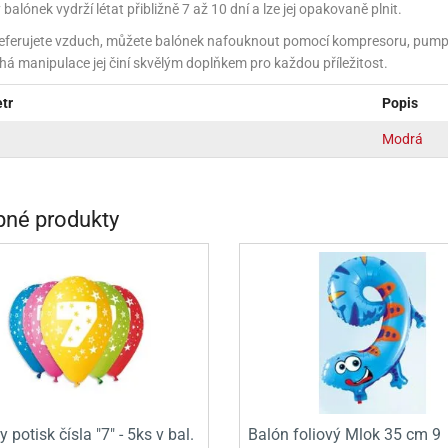
balónek vydrží létat přibližně 7 až 10 dní a lze jej opakovaně plnit.
INCEZNY
eferujete vzduch, můžete balónek nafouknout pomocí kompresoru, pumpič
OBY DOO
á manipulace jej činí skvělým doplňkem pro každou příležitost.
IDERMAN
tr
Popis
NGE BOB
Modrá
AR WARS
PATROLA PAW PATROL
né produkty
S - TROLOVÉ
 potisk čísla "7" - 5ks v bal.
Balón foliový Mlok 35 cm 9