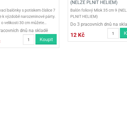
(NELZE PLNIT HELIEM)
ací balónky s potiskem číslice 7
Balón foliový Mlok 35 cm 9 (NE
te k výzdobě narozeninové párty.
PLNIT HELIEM)
 o velikosti 30 cm můžete…
Do 3 pracovních dnů na skl
racovních dnů na skladě
K
12 Kč
Koupit
č