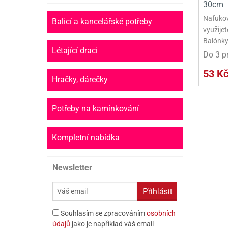
30cm
Nafukov
Balicí a kancelářské potřeby
využije
Balónky
Létající draci
Do 3 p
53 K
Hračky, dárečky
Potřeby na kamínkování
Kompletní nabídka
Newsletter
Přihlásit
Souhlasím se zpracováním
osobních
údajů
jako je například váš email