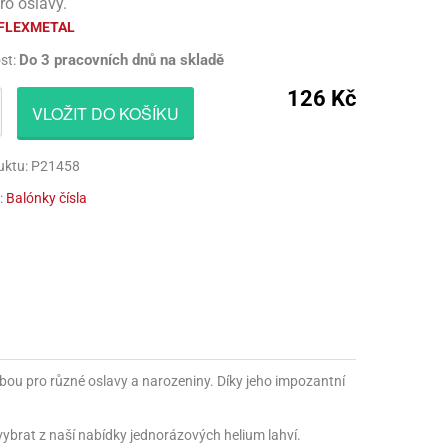
ro oslavy.
CÍ HRAČKY
NAPICHOVÁTKA A ZÁPICHY
AKTIVÁTOR NA VÝROBU SLIZU
PARUKY
FLEXMETAL
Do 3 pracovních dnů na skladě
st:
Í HRAČKY
TALÍŘE
BARVIVA NA SLIZ
VOUSY
126 Kč
UBROUSKY
LEPIDLA NA VÝROBU SLIZU
ZUBY
VLOŽIT DO KOŠÍKU
UBRUSY
KULIČKY NA SLIZ
uktu: P21458
TÁNY NA DORTY
TŘPYTKY
:
Balónky čísla
HOTOVÝ SLIZ
lbou pro různé oslavy a narozeniny. Díky jeho impozantní
 vybrat z naší nabídky jednorázových helium lahví.