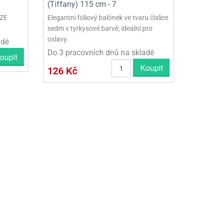
(Tiffany) 115 cm - 7
LZE
Elegantní fóliový balónek ve tvaru číslice
sedm v tyrkysové barvě, ideální pro
oslavy.
adě
Do 3 pracovních dnů na skladě
oupit
Koupit
126 Kč