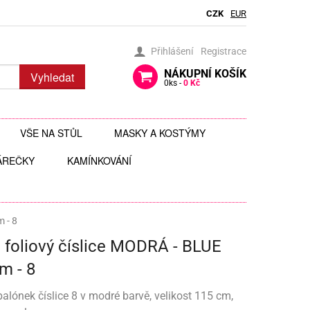
CZK
EUR
Přihlášení
Registrace
NÁKUPNÍ
KOŠÍK
Vyhledat
0
ks -
0 Kč
VŠE NA STŮL
MASKY A KOSTÝMY
ÁREČKY
BRČKA
KAMÍNKOVÁNÍ
BRÝLE
AUTÍČKA
JEDLÉ TŘPYTKY DO NÁPOJŮ
ČELENKY
 ZAVĚŠENÍ
 HRAČKY
JEDLÉ ZDOBENÍ
FOTODOPLŇKY, FOTOKOUTEK
 - 8
 foliový číslice MODRÁ - BLUE
ČI
JEDNORÁZOVÉ PŘÍBORY
KLOBOUKY, ČEPICE
m - 8
Y
 ŠABLONY
KELÍMKY A POHÁRKY
POHÁRKY NA ZÁKUSKY
KOSTÝMY
balónek číslice 8 v modré barvě, velikost 115 cm,
LIZ
KOŠÍČKY NA MUFFINY
AROMA NA SLIZ
TÉMATICKÉ KELÍMKY
MASKY