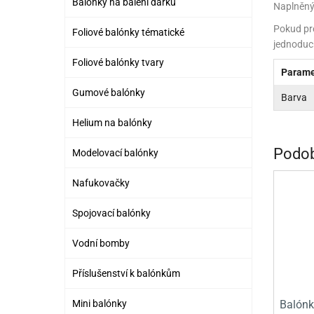
Balónky na balení dárků
Naplněný 
PR
Pokud pr
Foliové balónky tématické
SCO
jednoduch
Foliové balónky tvary
SP
Parame
Gumové balónky
SPO
Barva
ST
Helium na balónky
TLAPKOVÁ 
Podob
Modelovací balónky
TROLL
Nafukovačky
Spojovací balónky
Vodní bomby
Příslušenství k balónkům
Balónky
Mini balónky