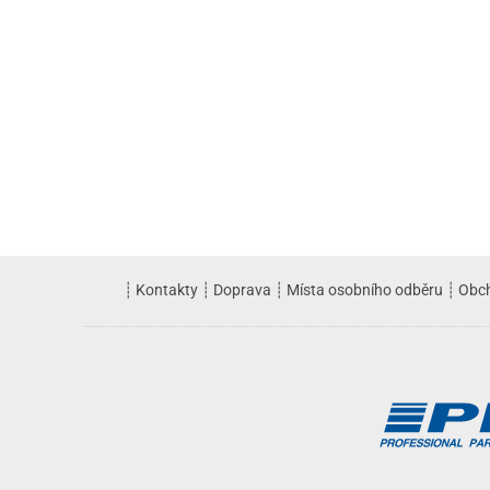
┊
Kontakty
┊
Doprava
┊
Místa osobního odběru
┊
Obc