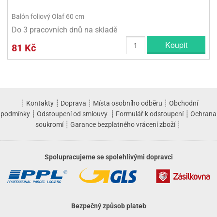
Balón foliový Olaf 60 cm
Do 3 pracovních dnů na skladě
Koupit
81 Kč
┊
Kontakty
┊
Doprava
┊
Místa osobního odběru
┊
Obchodní
podmínky
┊
Odstoupení od smlouvy
┊
Formulář k odstoupení
┊
Ochrana
soukromí
┊
Garance bezplatného vrácení zboží
┊
Spolupracujeme se spolehlivými dopravci
Bezpečný způsob plateb