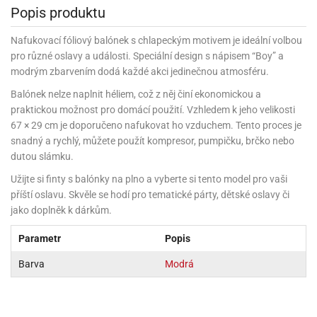
rprise!
noční
rty
anes
ary
fukovací
rousky
rty
ary
gasliz
Popis produktu
píry
sky
čírky
edvěd
ačky
oboučky
áša
íčky
ckey
umové
rusy
umové
roma
lení
nné
Nafukovací fóliový balónek s chlapeckým motivem je ideální volbou
moni
lónky
eativní
ňaty
lónky
reje
edvěd
rty
nnie
pro různé oslavy a události. Speciální design s nápisem “Boy” a
ačky
iz
šky
lium
nions
ouse
zvánky
modrým zbarvením dodá každé akci jedinečnou atmosféru.
lium
nné
raculous
skavky
tivátor
lení
fuzery
Balónek nelze naplnit héliem, což z něj činí ekonomickou a
nnie
moni
lónky
rty
lónky
uzelná
ro
praktickou možnost pro domácí použití. Vzhledem k jeho velikosti
robu
ruška
ntány
delovací
ckey
nions
67 × 29 cm je doporučeno nafukovat ho vzduchem. Tento proces je
íčky
delovací
izu
lónky
ouse
snadný a rychlý, můžete použít kompresor, pumpičku, brčko nebo
lónky
rný
ráti
rty
rty
rviva
dutou slámku.
fukovačky
cour
ameňáci
fukovačky
ooby
Užijte si finty s balónky na plno a vyberte si tento model pro vaši
skavky
iz
ojovací
dvídek
hádkové
oo
ojovací
příští oslavu. Skvěle se hodí pro tematické párty, dětské oslavy či
lónky
ú
incezny
lónky
ro
jako doplněk k dárkům.
pidla
iderman
ntány
dní
ckey
ntíky
dní
Parametr
Popis
robu
ar
omby
mby
rty
izu
ooby
rs
nnie
Barva
Modrá
íslušenství
oo
ouse
íslušenství
ličky
apková
apková
trola
lónkům
moni
lónkům
iz
trola
aw