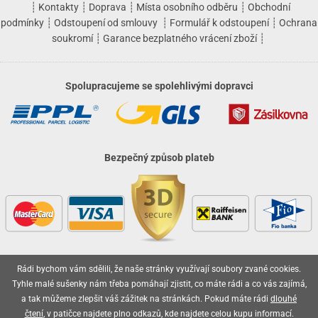
┊
Kontakty
┊
Doprava
┊
Místa osobního odběru
┊
Obchodní
podmínky
┊
Odstoupení od smlouvy
┊
Formulář k odstoupení
┊
Ochrana
soukromí
┊
Garance bezplatného vrácení zboží
┊
Spolupracujeme se spolehlivými dopravci
Bezpečný způsob plateb
Rádi bychom vám sdělili, že naše stránky využívají soubory zvané cookies.
Vaše objednávky jsou u nás v bezpečí
Tyhle malé sušenky nám třeba pomáhají zjistit, co máte rádi a co vás zajímá,
a tak můžeme zlepšit váš zážitek na stránkách. Pokud máte rádi
dlouhé
čtení
, v patičce najdete plno odkazů, kde najdete celou kupu informací.