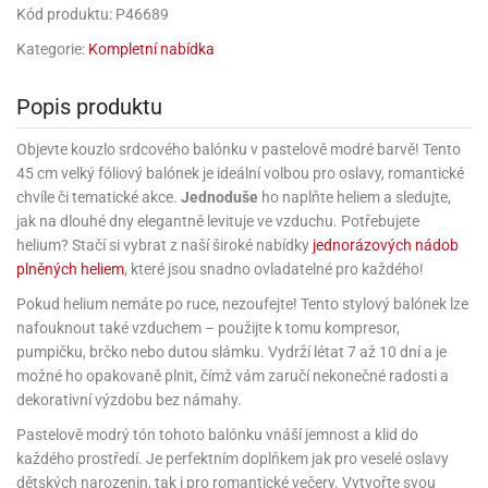
rprise!
noční
rty
anes
ary
fukovací
rousky
rty
ary
gasliz
Kód produktu: P46689
píry
sky
čírky
edvěd
ačky
oboučky
áša
íčky
ckey
umové
rusy
Kategorie:
Kompletní nabídka
umové
roma
lení
nné
moni
lónky
eativní
ňaty
lónky
reje
edvěd
rty
nnie
ačky
iz
šky
Popis produktu
lium
nions
ouse
zvánky
lium
nné
raculous
skavky
tivátor
lení
fuzery
nnie
moni
Objevte kouzlo srdcového balónku v pastelově modré barvě! Tento
lónky
rty
lónky
uzelná
ro
45 cm velký fóliový balónek je ideální volbou pro oslavy, romantické
robu
ruška
ntány
delovací
ckey
nions
íčky
delovací
chvíle či tematické akce.
Jednoduše
ho naplňte heliem a sledujte,
izu
lónky
ouse
lónky
jak na dlouhé dny elegantně levituje ve vzduchu. Potřebujete
rný
ráti
rty
rty
rviva
helium? Stačí si vybrat z naší široké nabídky
jednorázových nádob
fukovačky
cour
ameňáci
fukovačky
plněných heliem
, které jsou snadno ovladatelné pro každého!
ooby
skavky
iz
ojovací
dvídek
hádkové
oo
ojovací
Pokud helium nemáte po ruce, nezoufejte! Tento stylový balónek lze
lónky
ú
incezny
lónky
ro
pidla
nafouknout také vzduchem – použijte k tomu kompresor,
iderman
ntány
pumpičku, brčko nebo dutou slámku. Vydrží létat 7 až 10 dní a je
dní
ckey
ntíky
dní
robu
ar
možné ho opakovaně plnit, čímž vám zaručí nekonečné radosti a
omby
mby
rty
izu
ooby
rs
nnie
dekorativní výzdobu bez námahy.
íslušenství
oo
ouse
íslušenství
ličky
Pastelově modrý tón tohoto balónku vnáší jemnost a klid do
apková
apková
trola
každého prostředí. Je perfektním doplňkem jak pro veselé oslavy
lónkům
moni
lónkům
iz
trola
aw
dětských narozenin, tak i pro romantické večery. Vytvořte svou