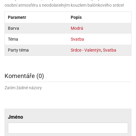
ni
trol
nions
osobní atmosféru s neodolatelným kouzlem balónkového srdce!
ni
pytky
lónky
aw
lónky
necraft
trol
Parametr
Popis
tový
iz
incezny
Barva
Modrá
ooby
Téma
Svatba
oo
Party téma
Srdce - Valentýn
,
Svatba
iderman
onge
ob
Komentáře (0)
ar
Zatím žádné názory
rs
apková
trola
aw
Jméno
trol
olls