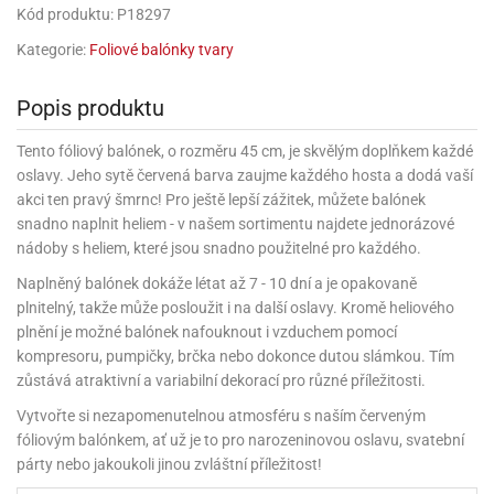
rprise!
noční
rty
anes
ary
fukovací
rousky
rty
ary
gasliz
Kód produktu: P18297
píry
sky
čírky
edvěd
ačky
oboučky
áša
íčky
ckey
umové
rusy
Kategorie:
Foliové balónky tvary
umové
roma
lení
nné
moni
lónky
eativní
ňaty
lónky
reje
edvěd
rty
nnie
ačky
iz
šky
Popis produktu
lium
nions
ouse
zvánky
lium
nné
raculous
skavky
tivátor
lení
fuzery
nnie
moni
Tento fóliový balónek, o rozměru 45 cm, je skvělým doplňkem každé
lónky
rty
lónky
uzelná
ro
oslavy. Jeho sytě červená barva zaujme každého hosta a dodá vaší
robu
ruška
ntány
delovací
ckey
nions
íčky
delovací
akci ten pravý šmrnc! Pro ještě lepší zážitek, můžete balónek
izu
lónky
ouse
lónky
snadno naplnit heliem - v našem sortimentu najdete jednorázové
rný
ráti
rty
rty
rviva
nádoby s heliem, které jsou snadno použitelné pro každého.
fukovačky
cour
ameňáci
fukovačky
ooby
skavky
Naplněný balónek dokáže létat až 7 - 10 dní a je opakovaně
iz
ojovací
dvídek
hádkové
oo
ojovací
plnitelný, takže může posloužit i na další oslavy. Kromě heliového
lónky
ú
incezny
lónky
ro
pidla
plnění je možné balónek nafouknout i vzduchem pomocí
iderman
ntány
kompresoru, pumpičky, brčka nebo dokonce dutou slámkou. Tím
dní
ckey
ntíky
dní
robu
ar
zůstává atraktivní a variabilní dekorací pro různé příležitosti.
omby
mby
rty
izu
ooby
rs
nnie
Vytvořte si nezapomenutelnou atmosféru s naším červeným
íslušenství
oo
ouse
íslušenství
ličky
fóliovým balónkem, ať už je to pro narozeninovou oslavu, svatební
apková
apková
trola
párty nebo jakoukoli jinou zvláštní příležitost!
lónkům
moni
lónkům
iz
trola
aw