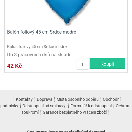
Balón foliový 45 cm Srdce modré
Balón foliový 45 cm Srdce modré
Do 3 pracovních dnů na skladě
Koupit
42 Kč
┊
Kontakty
┊
Doprava
┊
Místa osobního odběru
┊
Obchodní
podmínky
┊
Odstoupení od smlouvy
┊
Formulář k odstoupení
┊
Ochrana
soukromí
┊
Garance bezplatného vrácení zboží
┊
Spolupracujeme se spolehlivými dopravci