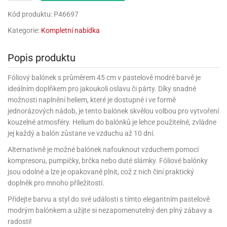
rprise!
noční
rty
anes
ary
fukovací
rousky
rty
ary
gasliz
píry
sky
čírky
edvěd
ačky
oboučky
Kód produktu: P46697
áša
íčky
ckey
umové
rusy
umové
roma
lení
nné
moni
Kategorie:
Kompletní nabídka
lónky
eativní
ňaty
lónky
reje
edvěd
rty
nnie
ačky
iz
šky
lium
nions
ouse
zvánky
lium
Popis produktu
nné
raculous
skavky
tivátor
lení
fuzery
nnie
moni
lónky
rty
lónky
Fóliový balónek s průměrem 45 cm v pastelově modré barvě je
uzelná
ro
robu
ruška
ideálním doplňkem pro jakoukoli oslavu či párty. Díky snadné
ntány
delovací
ckey
nions
íčky
delovací
izu
lónky
ouse
možnosti naplnění heliem, které je dostupné i ve formě
lónky
rný
ráti
rty
rty
jednorázových nádob, je tento balónek skvělou volbou pro vytvoření
rviva
fukovačky
cour
ameňáci
fukovačky
kouzelné atmosféry. Helium do balónků je lehce použitelné, zvládne
ooby
skavky
iz
jej každý a balón zůstane ve vzduchu až 10 dní.
ojovací
dvídek
hádkové
oo
ojovací
lónky
ú
incezny
Alternativně je možné balónek nafouknout vzduchem pomocí
lónky
ro
pidla
iderman
ntány
kompresoru, pumpičky, brčka nebo duté slámky. Fóliové balónky
dní
ckey
ntíky
dní
robu
jsou odolné a lze je opakovaně plnit, což z nich činí praktický
ar
omby
mby
rty
izu
doplněk pro mnoho příležitostí.
ooby
rs
nnie
íslušenství
oo
ouse
íslušenství
Přidejte barvu a styl do své události s tímto elegantním pastelově
ličky
apková
modrým balónkem a užijte si nezapomenutelný den plný zábavy a
apková
trola
lónkům
moni
lónkům
iz
radosti!
trola
aw