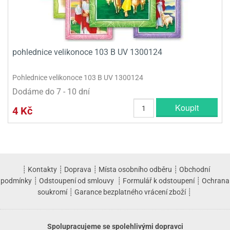
pohlednice velikonoce 103 B UV 1300124
Pohlednice velikonoce 103 B UV 1300124
Dodáme do 7 - 10 dní
Koupit
4 Kč
┊
Kontakty
┊
Doprava
┊
Místa osobního odběru
┊
Obchodní
podmínky
┊
Odstoupení od smlouvy
┊
Formulář k odstoupení
┊
Ochrana
soukromí
┊
Garance bezplatného vrácení zboží
┊
Spolupracujeme se spolehlivými dopravci