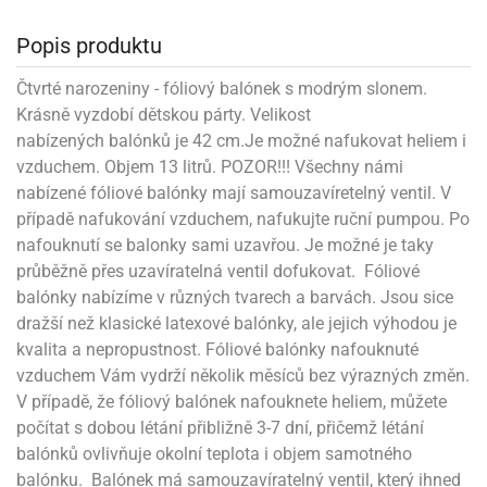
rprise!
noční
rty
anes
ary
fukovací
rousky
rty
ary
gasliz
píry
sky
čírky
edvěd
ačky
oboučky
áša
íčky
Popis produktu
ckey
umové
rusy
umové
roma
lení
nné
moni
lónky
eativní
ňaty
lónky
reje
edvěd
rty
nnie
Čtvrté narozeniny - fóliový balónek s modrým slonem.
ačky
iz
šky
lium
nions
ouse
zvánky
lium
Krásně vyzdobí dětskou párty. Velikost
nné
raculous
skavky
tivátor
nabízených balónků je 42 cm.Je možné nafukovat heliem i
lení
fuzery
nnie
moni
lónky
rty
lónky
vzduchem. Objem 13 litrů. POZOR!!! Všechny námi
uzelná
ro
robu
ruška
ntány
delovací
ckey
nions
nabízené fóliové balónky mají samouzavíretelný ventil. V
íčky
delovací
izu
lónky
ouse
případě nafukování vzduchem, nafukujte ruční pumpou. Po
lónky
rný
ráti
rty
rty
rviva
nafouknutí se balonky sami uzavřou. Je možné je taky
fukovačky
cour
ameňáci
fukovačky
průběžně přes uzavíratelná ventil dofukovat. Fóliové
ooby
skavky
iz
ojovací
dvídek
hádkové
oo
balónky nabízíme v různých tvarech a barvách. Jsou sice
ojovací
lónky
ú
incezny
lónky
ro
dražší než klasické latexové balónky, ale jejich výhodou je
pidla
iderman
ntány
kvalita a nepropustnost. Fóliové balónky nafouknuté
dní
ckey
ntíky
dní
robu
ar
vzduchem Vám vydrží několik měsíců bez výrazných změn.
omby
mby
rty
izu
ooby
rs
nnie
V případě, že fóliový balónek nafouknete heliem, můžete
íslušenství
oo
ouse
íslušenství
počítat s dobou létání přibližně 3-7 dní, přičemž létání
ličky
apková
balónků ovlivňuje okolní teplota i objem samotného
apková
trola
lónkům
moni
lónkům
iz
balónku. Balónek má samouzavíratelný ventil, který ihned
trola
aw