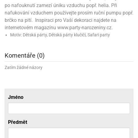
ni
trol
nions
po nafouknutí zamezí úniku vzduchu popř. helia. Při
ni
pytky
lónky
aw
lónky
nafukování vzduchem používejte prosím ruční pumpu popř.
necraft
trol
tový
brčko na pití. Inspiraci pro Vaší dekoraci najdete na
iz
internetovém magazínu www.party-narozeniny.cz.
incezny
Motiv: Dětská párty, Dětská párty klučičí, Safari party
ooby
oo
Komentáře (0)
iderman
Zatím žádné názory
onge
ob
ar
rs
Jméno
apková
trola
aw
trol
Předmět
olls