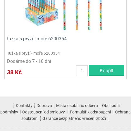
tužka s pryží - moře 6200354
Tužka s pryží - moře 6200354
Dodáme do 7 - 10 dní
Koupit
38 Kč
┊
Kontakty
┊
Doprava
┊
Místa osobního odběru
┊
Obchodní
podmínky
┊
Odstoupení od smlouvy
┊
Formulář k odstoupení
┊
Ochrana
soukromí
┊
Garance bezplatného vrácení zboží
┊